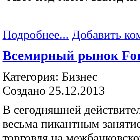
Подробнее...
Добавить ко
Всемирный рынок Fo
Категория: Бизнес
Создано 25.12.2013
В сегодняшней действите
весьма пикантным заняти
торговля на межбанковско