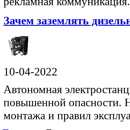
рекламная коммуникация.
Зачем заземлять дизель
10-04-2022
Автономная электростанц
повышенной опасности. 
монтажа и правил эксплуа