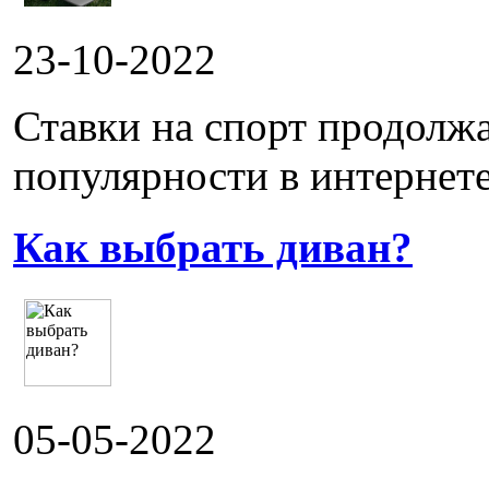
23-10-2022
Ставки на спорт продолж
популярности в интернете.
Как выбрать диван?
05-05-2022