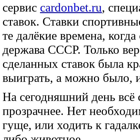
сервис
cardonbet.ru
, спец
ставок. Ставки спортивны
те далёкие времена, когд
держава СССР. Только ве
сделанных ставок была кр
выиграть, а можно было, и
На сегодняшний день всё 
прозрачнее. Нет необходи
гуще, или ходить к гадалк
либо животное.