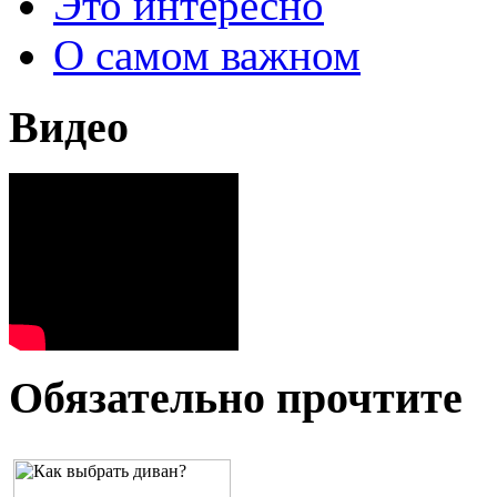
Это интересно
О самом важном
Видео
Обязательно прочтите