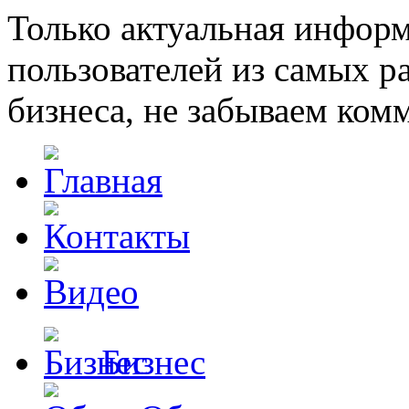
Только актуальная инфор
пользователей из самых 
бизнеса, не забываем ком
Бизнес