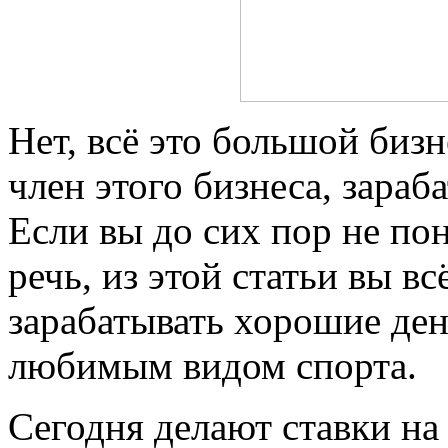
Нет, всё это большой бизн
член этого бизнеса, зараб
Если вы до сих пор не пон
речь, из этой статьи вы вс
зарабатывать хорошие ден
любимым видом спорта.
Сегодня делают ставки на