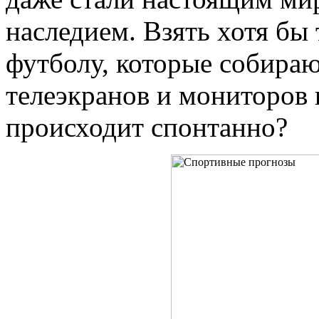
наследием. Взять хотя бы
футболу, которые собира
телеэкранов и мониторов 
происходит спонтанно?