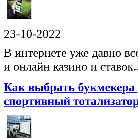
23-10-2022
В интернете уже давно в
и онлайн казино и ставок..
Как выбрать букмекера
спортивный тотализато