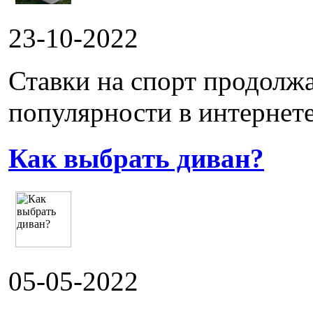
23-10-2022
Ставки на спорт продолж
популярности в интернете.
Как выбрать диван?
05-05-2022