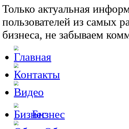
Только актуальная инфор
пользователей из самых 
бизнеса, не забываем ком
Бизнес