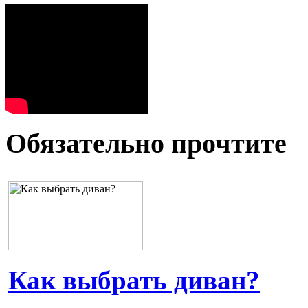
Обязательно прочтите
Как выбрать диван?