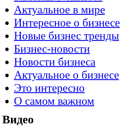
Актуальное в мире
Интересное о бизнесе
Новые бизнес тренды
Бизнес-новости
Новости бизнеса
Актуальное о бизнесе
Это интересно
О самом важном
Видео