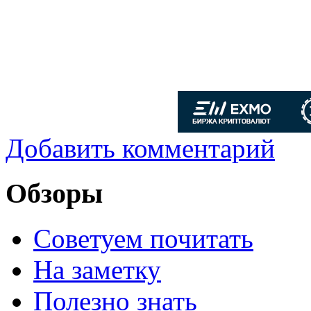
Добавить комментарий
Обзоры
Советуем почитать
На заметку
Полезно знать