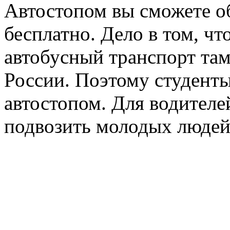
Автостопом вы сможете о
бесплатно. Дело в том, ч
автобусный транспорт там
России. Поэтому студенты
автостопом. Для водител
подвозить молодых людей 