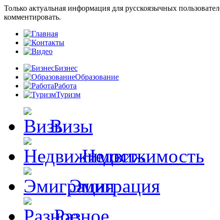
Только актуальная информация для русскоязычных пользовател
комментировать.
Бизнес
Образование
Работа
Туризм
Визы
Недвижимость
Эмиграция
Разное