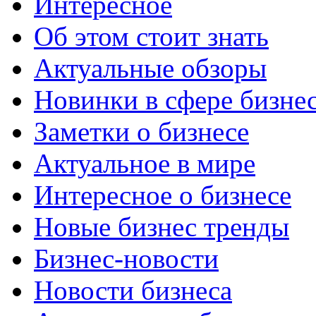
Интересное
Об этом стоит знать
Актуальные обзоры
Новинки в сфере бизне
Заметки о бизнесе
Актуальное в мире
Интересное о бизнесе
Новые бизнес тренды
Бизнес-новости
Новости бизнеса