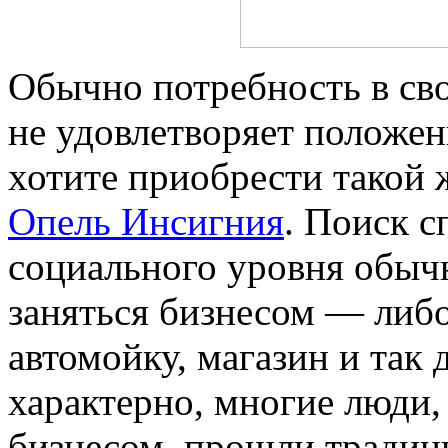
Обычно потребность в свое
не удовлетворяет положен
хотите приобрести такой 
Опель Инсигния
. Поиск 
социального уровня обыч
заняться бизнесом — либ
автомойку, магазин и так 
характерно, многие люди
бизнесом, прошли традиц