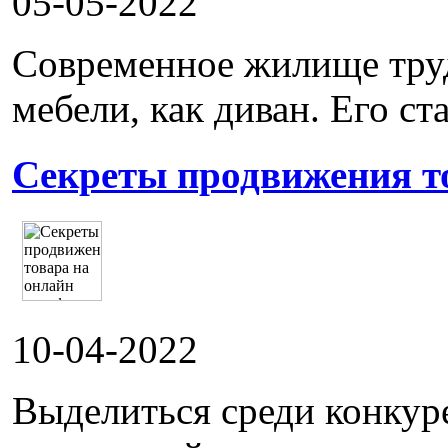
05-05-2022
Современное жилище труд
мебели, как диван. Его ста
Секреты продвижения т
10-04-2022
Выделиться среди конкур