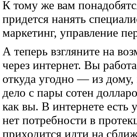
К тому же вам понадобят
придется нанять специали
маркетинг, управление пер
А теперь взгляните на во
через интернет. Вы работа
откуда угодно — из дому,
дело с пары сотен долларо
как вы. В интернете есть
нет потребности в протекц
приходится идти на сближ