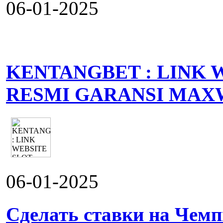
06-01-2025
KENTANGBET : LINK 
RESMI GARANSI MAX
06-01-2025
Сделать ставки на Чемп