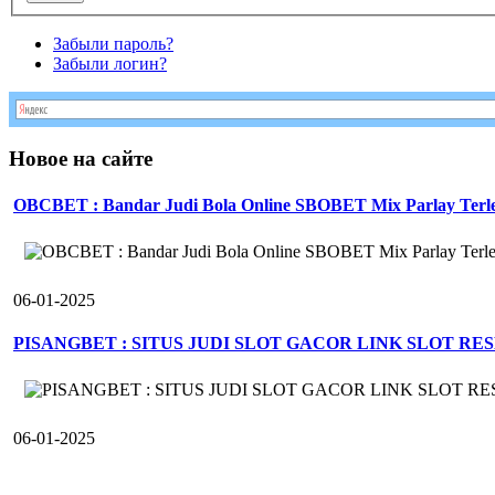
Забыли пароль?
Забыли логин?
Новое на сайте
OBCBET : Bandar Judi Bola Online SBOBET Mix Parlay Terl
06-01-2025
PISANGBET : SITUS JUDI SLOT GACOR LINK SLOT 
06-01-2025