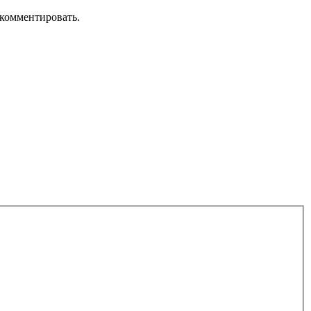
 комментировать.