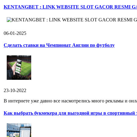
KENTANGBET : LINK WEBSITE SLOT GACOR RESMI 
06-01-2025
Сделать ставки на Чемпионат Англии по футболу
23-10-2022
В интернете уже давно все насмотрелись много рекламы и онла
Как выбрать букмекера для выгодной игры в спортивный 