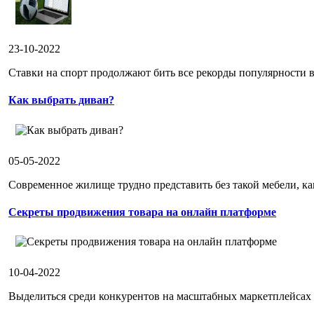
23-10-2022
Ставки на спорт продолжают бить все рекорды популярности в 
Как выбрать диван?
05-05-2022
Современное жилище трудно представить без такой мебели, как 
Секреты продвижения товара на онлайн платформе
10-04-2022
Выделиться среди конкурентов на масштабных маркетплейсах н