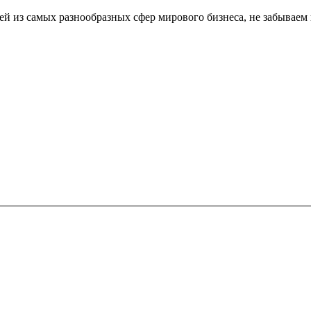
ей из самых разнообразных сфер мирового бизнеса, не забываем