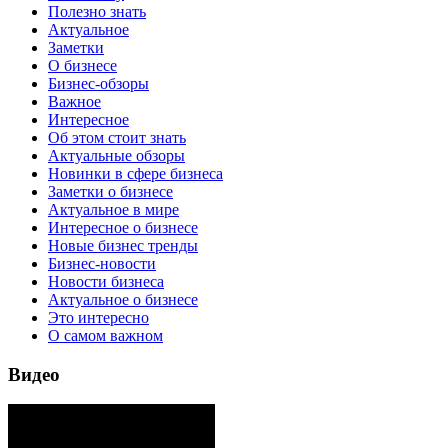
Полезно знать
Актуальное
Заметки
О бизнесе
Бизнес-обзоры
Важное
Интересное
Об этом стоит знать
Актуальные обзоры
Новинки в сфере бизнеса
Заметки о бизнесе
Актуальное в мире
Интересное о бизнесе
Новые бизнес тренды
Бизнес-новости
Новости бизнеса
Актуальное о бизнесе
Это интересно
О самом важном
Видео