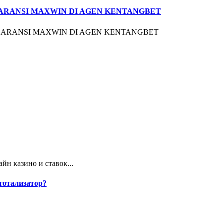
GARANSI MAXWIN DI AGEN KENTANGBET
йн казино и ставок...
тотализатор?