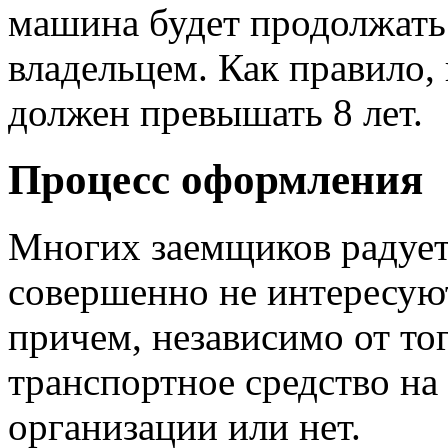
машина будет продолжать
владельцем. Как правило
должен превышать 8 лет.
Процесс оформления
Многих заемщиков радует 
совершенно не интересуют
причем, независимо от тог
транспортное средство на
организации или нет.