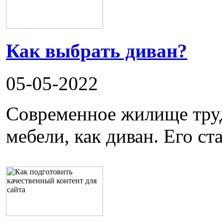
Как выбрать диван?
05-05-2022
Современное жилище труд
мебели, как диван. Его ста