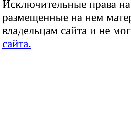
Исключительные права на 
размещенные на нем мате
владельцам сайта и не мо
сайта.