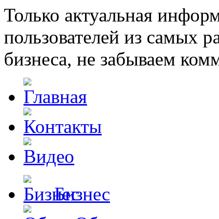
Только актуальная инфор
пользователей из самых 
бизнеса, не забываем ком
Бизнес