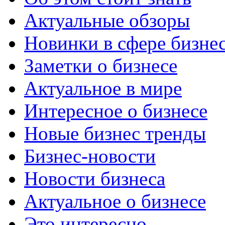
Актуальные обзоры
Новинки в сфере бизне
Заметки о бизнесе
Актуальное в мире
Интересное о бизнесе
Новые бизнес тренды
Бизнес-новости
Новости бизнеса
Актуальное о бизнесе
Это интересно