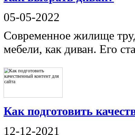
05-05-2022
Современное жилище труд
мебели, как диван. Его ста
Как подготовить качест
12-12-2021