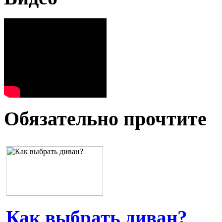
Обязательно прочтите
Как выбрать диван?