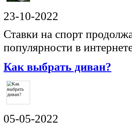
23-10-2022
Ставки на спорт продолж
популярности в интернете.
Как выбрать диван?
05-05-2022