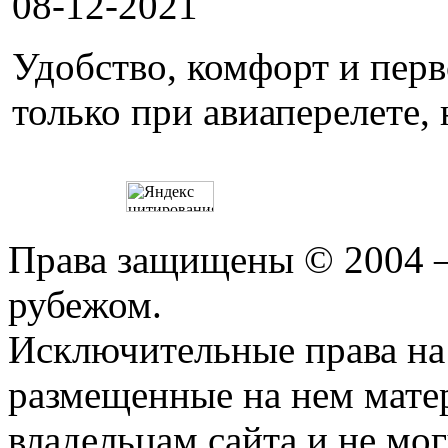
08-12-2021
Удобство, комфорт и пер
только при авиаперелете, 
Права защищены © 2004 —
рубежом.
Исключительные права на 
размещенные на нем мате
владельцам сайта и не мо