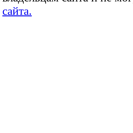
сайта.