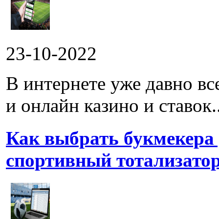
23-10-2022
В интернете уже давно в
и онлайн казино и ставок..
Как выбрать букмекера
спортивный тотализато