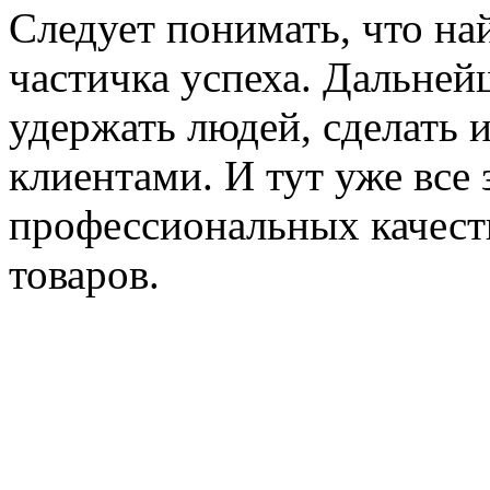
Следует понимать, что на
частичка успеха. Дальней
удержать людей, сделать
клиентами. И тут уже все 
профессиональных качеств
товаров.