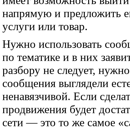
имеет возможность выйти 
напрямую и предложить е
услуги или товар.
Нужно использовать сооб
по тематике и в них заяви
разбору не следует, нужно
сообщения выглядели ест
ненавязчивой. Если сделат
продвижения будет доста
сети — это то же самое «с