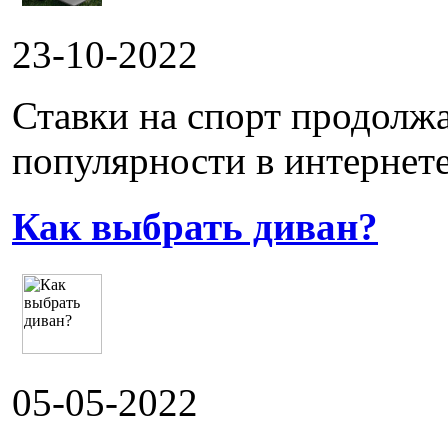
23-10-2022
Ставки на спорт продолж
популярности в интернете.
Как выбрать диван?
05-05-2022