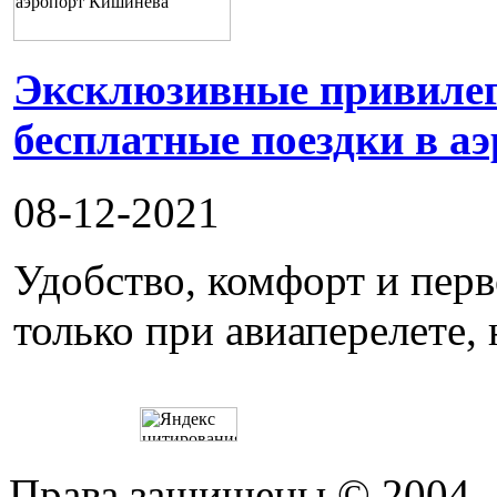
Эксклюзивные привилеги
бесплатные поездки в а
08-12-2021
Удобство, комфорт и пер
только при авиаперелете, 
Права защищены © 2004 —