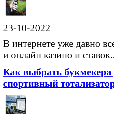
23-10-2022
В интернете уже давно в
и онлайн казино и ставок..
Как выбрать букмекера
спортивный тотализато