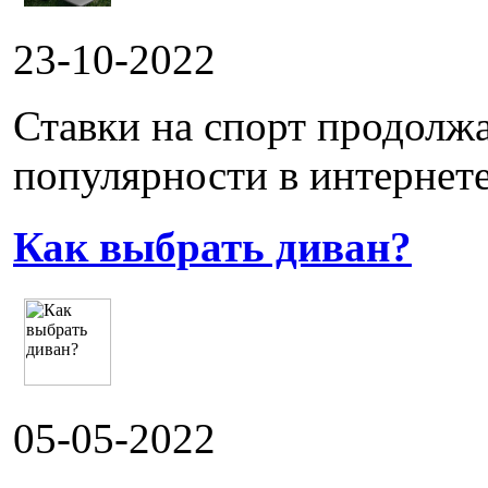
23-10-2022
Ставки на спорт продолж
популярности в интернете.
Как выбрать диван?
05-05-2022