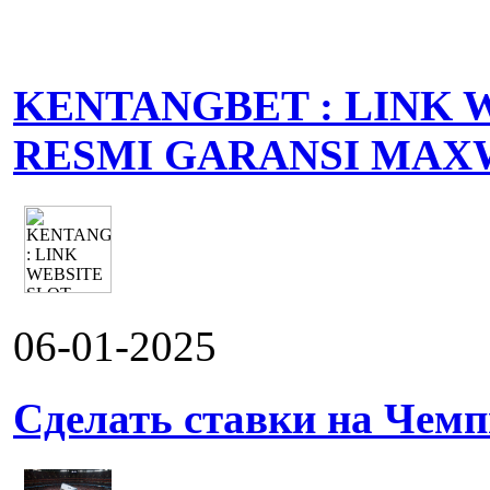
KENTANGBET : LINK 
RESMI GARANSI MAX
06-01-2025
Сделать ставки на Чемп