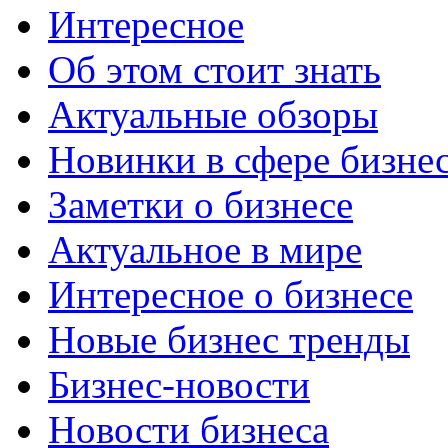
Интересное
Об этом стоит знать
Актуальные обзоры
Новинки в сфере бизне
Заметки о бизнесе
Актуальное в мире
Интересное о бизнесе
Новые бизнес тренды
Бизнес-новости
Новости бизнеса