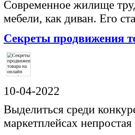
Современное жилище труд
мебели, как диван. Его ста
Секреты продвижения т
10-04-2022
Выделиться среди конкур
маркетплейсах непростая 