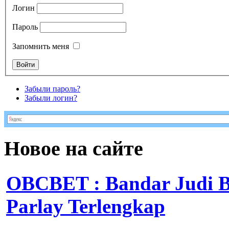
Логин
Пароль
Запомнить меня
Забыли пароль?
Забыли логин?
Новое на сайте
OBCBET : Bandar Judi 
Parlay Terlengkap