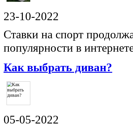
23-10-2022
Ставки на спорт продолж
популярности в интернете.
Как выбрать диван?
05-05-2022