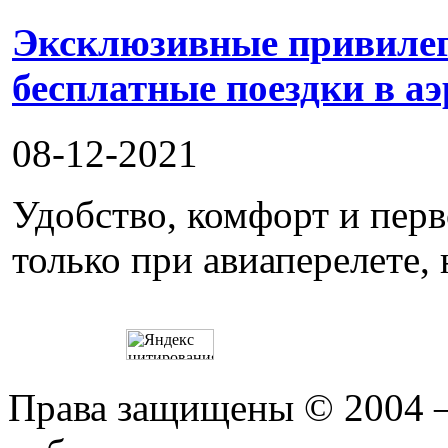
Эксклюзивные привилеги
бесплатные поездки в а
08-12-2021
Удобство, комфорт и пер
только при авиаперелете, 
Права защищены © 2004 —