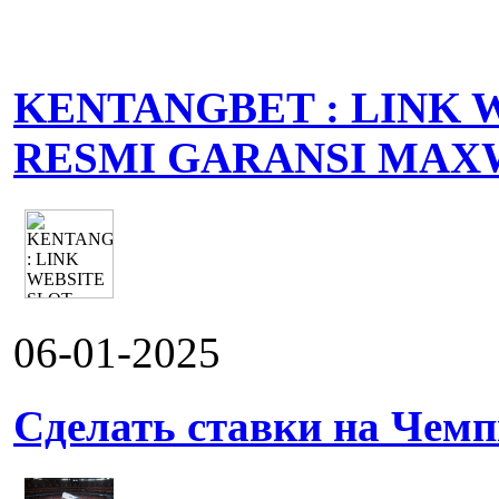
KENTANGBET : LINK 
RESMI GARANSI MAX
06-01-2025
Сделать ставки на Чемп