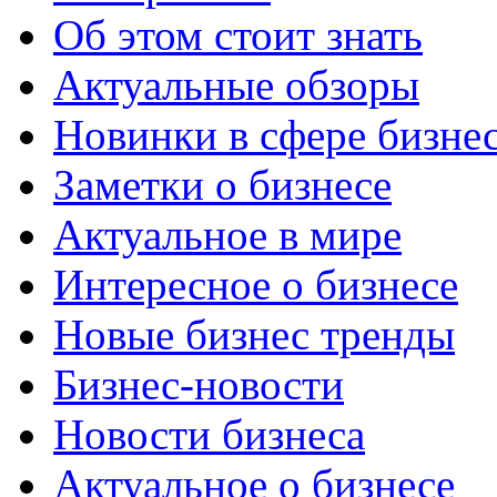
Об этом стоит знать
Актуальные обзоры
Новинки в сфере бизне
Заметки о бизнесе
Актуальное в мире
Интересное о бизнесе
Новые бизнес тренды
Бизнес-новости
Новости бизнеса
Актуальное о бизнесе