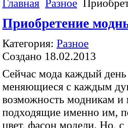
Главная
Разное
Приобрет
Приобретение модн
Категория:
Разное
Создано 18.02.2013
Сейчас мода каждый день 
меняющиеся с каждым дун
возможность модникам и 
подходящие именно им, п
цвет, фасон модели. Но, с