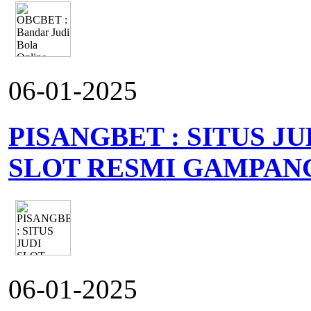
06-01-2025
PISANGBET : SITUS J
SLOT RESMI GAMPAN
06-01-2025