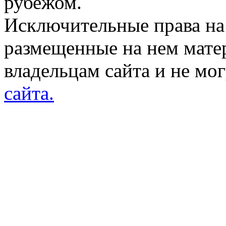
рубежом.
Исключительные права на 
размещенные на нем мате
владельцам сайта и не мо
сайта.