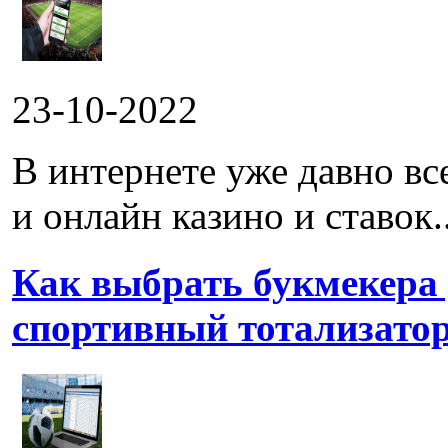
23-10-2022
В интернете уже давно в
и онлайн казино и ставок..
Как выбрать букмекера
спортивный тотализато