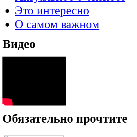
Это интересно
О самом важном
Видео
Обязательно прочтите