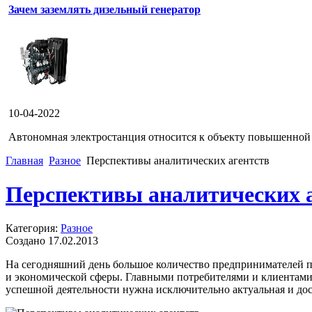
Зачем заземлять дизельный генератор
10-04-2022
Автономная электростанция относится к объекту повышенной 
Главная
Разное
Перспективы аналитических агентств
Перспективы аналитических 
Категория:
Разное
Создано 17.02.2013
На сегодняшний день большое количество предпринимателей п
и экономической сферы. Главными потребителями и клиентами 
успешной деятельности нужна исключительно актуальная и до