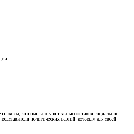
ии...
 сервисы, которые занимаются диагностикой социальной
представители политических партий, которым для своей