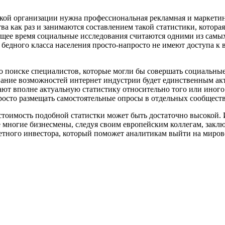
кой организации нужна профессиональная рекламная и маркетин
а как раз и занимаются составлением такой статистики, котора
ящее время социальные исследования считаются одними из самы
бедного класса населения просто-напросто не имеют доступа к в
 о поиске специалистов, которые могли бы совершать социальные
зование возможностей интернет индустрии будет единственным а
жают вполне актуальную статистику относительно того или иного
осто размещать самостоятельные опросы в отдельных сообщества
стоимость подобной статистки может быть достаточно высокой.
 многие бизнесмены, следуя своим европейским коллегам, закл
тетного инвестора, который поможет аналитикам выйти на миров