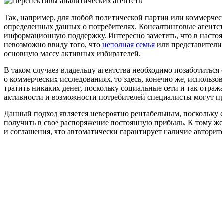
Так, например, для любой политической партии или коммерчес
определенных данных о потребителях. Консалтинговые агентств
информационную поддержку. Интересно заметить, что в насто
невозможно ввиду того, что
неполная семья
или представители 
основную массу активных избирателей.
В таком случаев владельцу агентства необходимо позаботиться
о коммерческих исследованиях, то здесь, конечно же, исполь
тратить никаких денег, поскольку социальные сети и так отра
активности и возможности потребителей специалисты могут пр
Данный подход является невероятно рентабельным, поскольку 
получить в свое распоряжение постоянную прибыль. К тому же
и соглашения, что автоматически гарантирует наличие автори