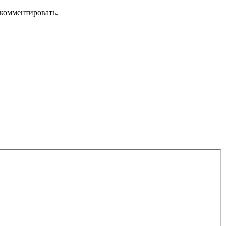
 комментировать.