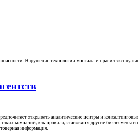
опасности. Нарушение технологии монтажа и правил эксплуатац
агентств
редпочитает открывать аналитические центры и консалтинговые
таких компаний, как правило, становятся другие бизнесмены и 
стоверная информация.