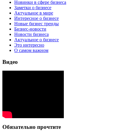
Новинки в сфере бизнеса
Заметки о бизнесе
Актуальное в мире
Интересное о бизнесе
Новые бизнес тренды
Бизнес-новости
Новости бизнеса
Актуальное о бизнесе
Это интересно
О самом важном
Видео
Обязательно прочтите