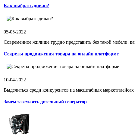
Как выбрать диван?
05-05-2022
Современное жилище трудно представить без такой мебели, как 
Секреты продвижения товара на онлайн платформе
10-04-2022
Выделиться среди конкурентов на масштабных маркетплейсах н
Зачем заземлять дизельный генератор