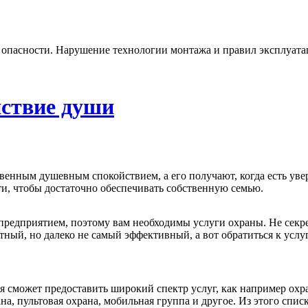
опасности. Нарушение технологии монтажа и правил эксплуатац
йствие души
твенным душевным спокойствием, а его получают, когда есть уве
сти, чтобы достаточно обеспечивать собственную семью.
предприятием, поэтому вам необходимы услуги охраны. Не секрет
ный, но далеко не самый эффективный, а вот обратиться к услуг
я сможет предоставить широкий спектр услуг, как например охр
на, пультовая охрана, мобильная группа и другое. Из этого спи