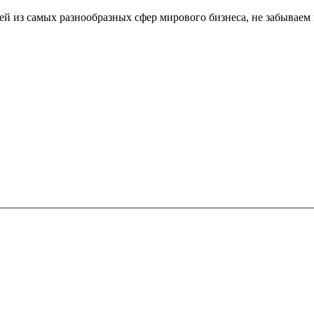
ей из самых разнообразных сфер мирового бизнеса, не забываем