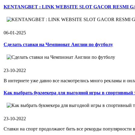
KENTANGBET : LINK WEBSITE SLOT GACOR RESMI 
06-01-2025
Сделать ставки на Чемпионат Англии по футболу
23-10-2022
В интернете уже давно все насмотрелись много рекламы и онла
Как выбрать букмекера для выгодной игры в спортивный 
23-10-2022
Ставки на спорт продолжают бить все рекорды популярности в 