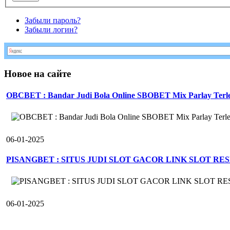
Забыли пароль?
Забыли логин?
Новое на сайте
OBCBET : Bandar Judi Bola Online SBOBET Mix Parlay Terl
06-01-2025
PISANGBET : SITUS JUDI SLOT GACOR LINK SLOT 
06-01-2025