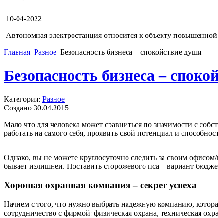
10-04-2022
Автономная электростанция относится к объекту повышенной 
Главная
Разное
Безопасность бизнеса – спокойствие души
Безопасность бизнеса – споко
Категория:
Разное
Создано 30.04.2015
Мало что для человека может сравниться по значимости с собс
работать на самого себя, проявить свой потенциал и способно
Однако, вы не можете круглосуточно следить за своим офисом/
бывает излишней. Поставить сторожевого пса – вариант бюджет
Хорошая охранная компания – секрет успеха
Начнем с того, что нужно выбрать надежную компанию, котора
сотрудничество с фирмой: физическая охрана, техническая охра