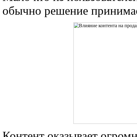
обычно решение принимае
Контент оказывает огром