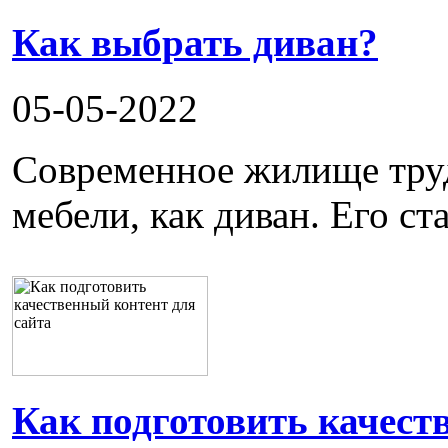
Как выбрать диван?
05-05-2022
Современное жилище труд
мебели, как диван. Его ста
Как подготовить качест