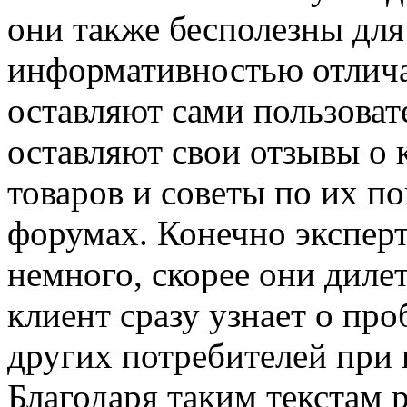
они также бесполезны для
информативностью отлича
оставляют сами пользоват
оставляют свои отзывы о 
товаров и советы по их п
форумах. Конечно эксперт
немного, скорее они диле
клиент сразу узнает о про
других потребителей при 
Благодаря таким текстам 