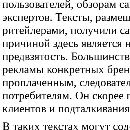
пользователей, обзорам с
экспертов. Тексты, разме
ритейлерами, получили с
причиной здесь является 
предвзятость. Большинств
рекламы конкретных бренд
проплаченным, следовател
потребителям. Он скорее 
клиентов и подталкивани
В таких текстах могут сод