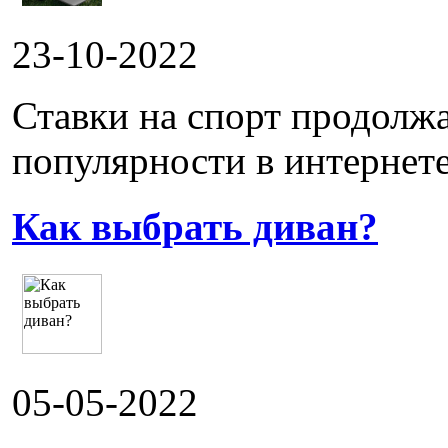
23-10-2022
Ставки на спорт продолж
популярности в интернете.
Как выбрать диван?
05-05-2022