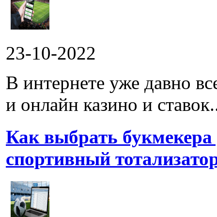
23-10-2022
В интернете уже давно в
и онлайн казино и ставок..
Как выбрать букмекера
спортивный тотализато