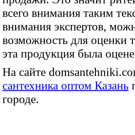
всего внимания таким тек
внимания экспертов, можн
возможность для оценки т
эта продукция была оцене
На сайте domsantehniki.c
сантехника оптом Казань
п
городе.