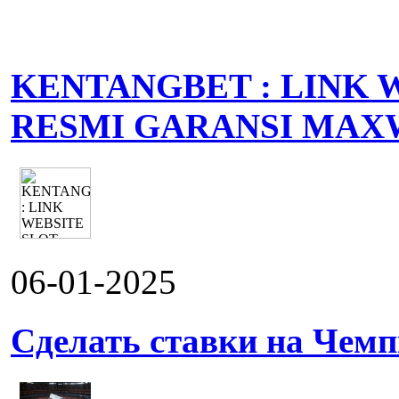
KENTANGBET : LINK 
RESMI GARANSI MAX
06-01-2025
Сделать ставки на Чемп