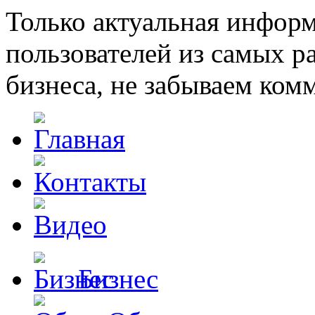
Только актуальная инфор
пользователей из самых 
бизнеса, не забываем ком
Бизнес