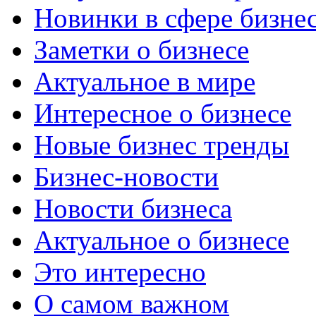
Новинки в сфере бизне
Заметки о бизнесе
Актуальное в мире
Интересное о бизнесе
Новые бизнес тренды
Бизнес-новости
Новости бизнеса
Актуальное о бизнесе
Это интересно
О самом важном