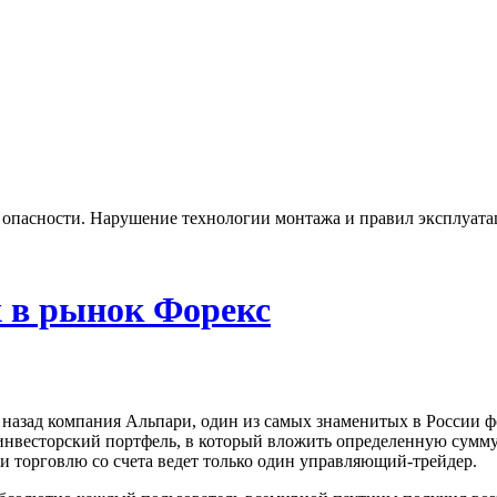
опасности. Нарушение технологии монтажа и правил эксплуатац
 в рынок Форекс
 назад компания Альпари, один из самых знаменитых в России ф
 инвесторский портфель, в который вложить определенную сумм
и торговлю со счета ведет только один управляющий-трейдер.