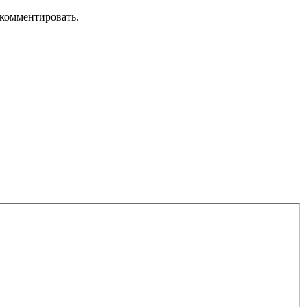
 комментировать.