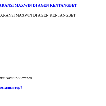
GARANSI MAXWIN DI AGEN KENTANGBET
йн казино и ставок...
тотализатор?