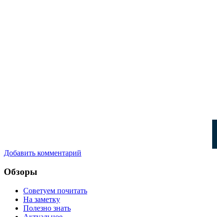
Добавить комментарий
Обзоры
Советуем почитать
На заметку
Полезно знать
Актуальное