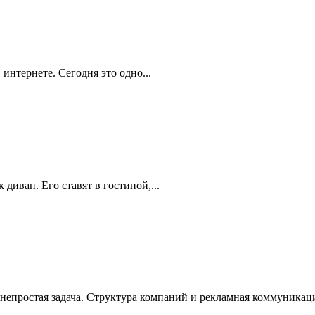
интернете. Сегодня это одно...
диван. Его ставят в гостиной,...
епростая задача. Структура компаний и рекламная коммуникаци