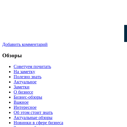
Добавить комментарий
Обзоры
Советуем почитать
На заметку
Полезно знать
Актуальное
Заметки
О бизнесе
Бизнес-обзоры
Важное
Интересное
Об этом стоит знать
Актуальные обзоры
Новинки в сфере бизнеса