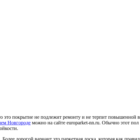
о это покрытие не подлежит ремонту и не терпит повышенной в
нем Новгороде
можно на сайте europarket-nn.ru. Обычно этот по
ойкости.
Более дорогой вариант это паркетная доска, которая как правил