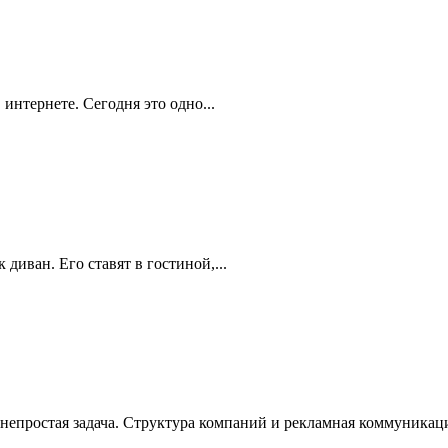
интернете. Сегодня это одно...
диван. Его ставят в гостиной,...
епростая задача. Структура компаний и рекламная коммуникаци