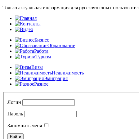
Только актуальная информация для русскоязычных пользовател
Бизнес
Образование
Работа
Туризм
Визы
Недвижимость
Эмиграция
Разное
Логин
Пароль
Запомнить меня