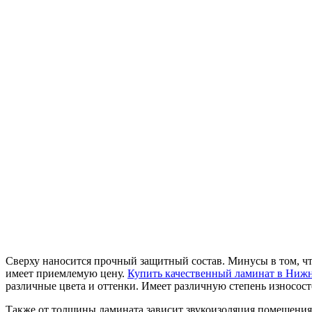
Сверху наносится прочный защитный состав. Минусы в том, чт
имеет приемлемую цену.
Купить качественный ламинат в Ниж
различные цвета и оттенки. Имеет различную степень износост
Также от толщины ламината зависит звукоизоляция помещения. 