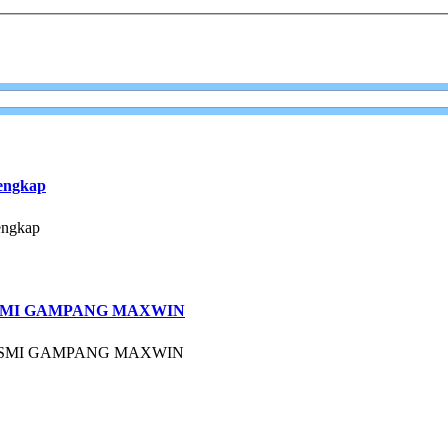
engkap
RESMI GAMPANG MAXWIN