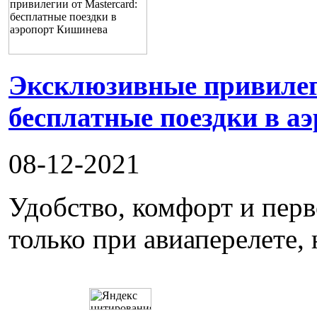
Эксклюзивные привилеги
бесплатные поездки в а
08-12-2021
Удобство, комфорт и пер
только при авиаперелете, 