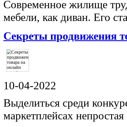
Современное жилище труд
мебели, как диван. Его ста
Секреты продвижения т
10-04-2022
Выделиться среди конкур
маркетплейсах непростая 