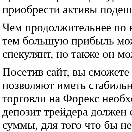
приобрести активы подеш
Чем продолжительнее по 
тем большую прибыль мо
спекулянт, но также он мо
Посетив сайт, вы сможете
позволяют иметь стабиль
торговли на Форекс необ
депозит трейдера должен 
суммы, для того что бы не