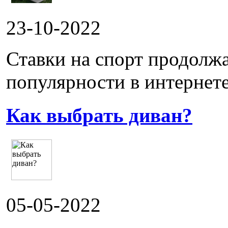
23-10-2022
Ставки на спорт продолж
популярности в интернете.
Как выбрать диван?
05-05-2022