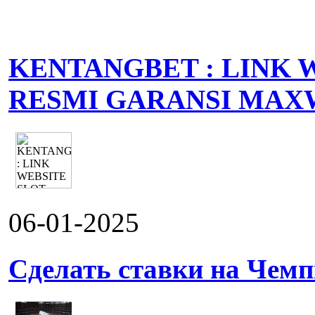
KENTANGBET : LINK 
RESMI GARANSI MAX
06-01-2025
Сделать ставки на Чемп