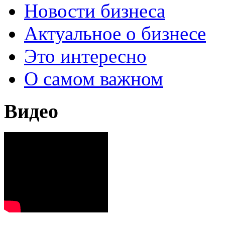
Новости бизнеса
Актуальное о бизнесе
Это интересно
О самом важном
Видео