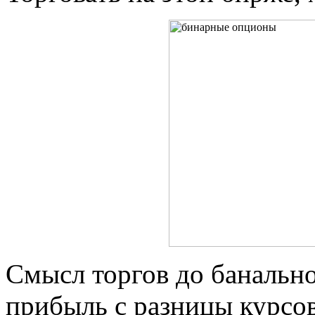
Смысл торгов до банально
прибыль с разницы курсов