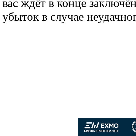
вас ждёт в конце заключён
убыток в случае неудачног