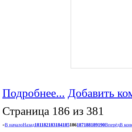
Подробнее...
Добавить ко
Страница 186 из 381
«
В начало
Назад
181
182
183
184
185
186
187
188
189
190
Вперёд
В кон