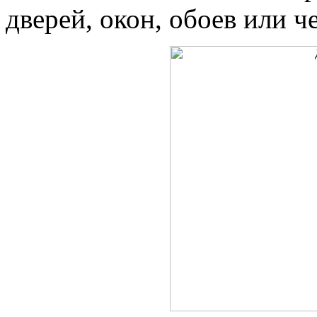
дверей, окон, обоев или ч