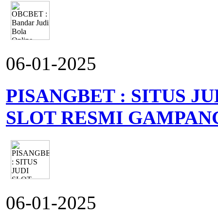
06-01-2025
PISANGBET : SITUS J
SLOT RESMI GAMPAN
06-01-2025