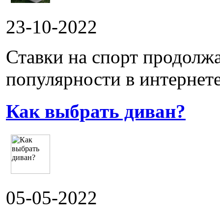
23-10-2022
Ставки на спорт продолж
популярности в интернете.
Как выбрать диван?
05-05-2022