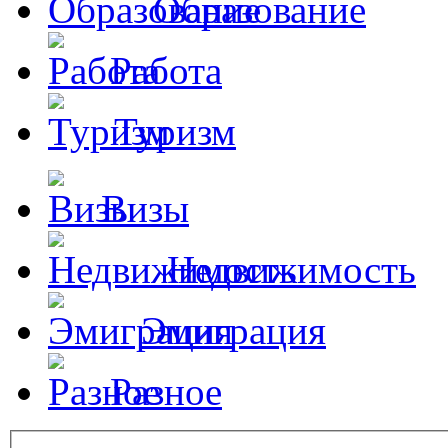
Образование
Работа
Туризм
Визы
Недвижимость
Эмиграция
Разное