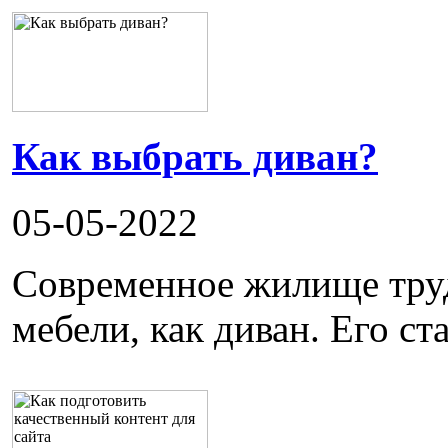
Как выбрать диван?
05-05-2022
Современное жилище труд
мебели, как диван. Его ста