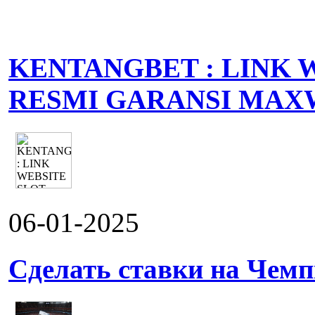
KENTANGBET : LINK 
RESMI GARANSI MAX
06-01-2025
Сделать ставки на Чемп