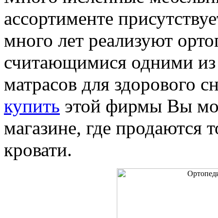
ассортименте присутствуе
много лет реализуют орто
считающимися одними из
матрасов для здорового с
купить
этой фирмы Вы мо
магазине, где продаются 
кровати.