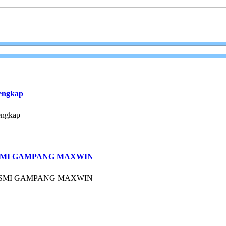
engkap
RESMI GAMPANG MAXWIN