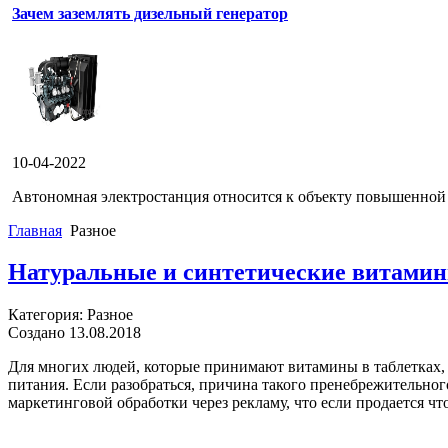
Зачем заземлять дизельный генератор
10-04-2022
Автономная электростанция относится к объекту повышенной 
Главная
Разное
Натуральные и синтетические витамины
Категория: Разное
Создано 13.08.2018
Для многих людей, которые принимают витамины в таблетках,
питания. Если разобраться, причина такого пренебрежительно
маркетинговой обработки через рекламу, что если продается что-