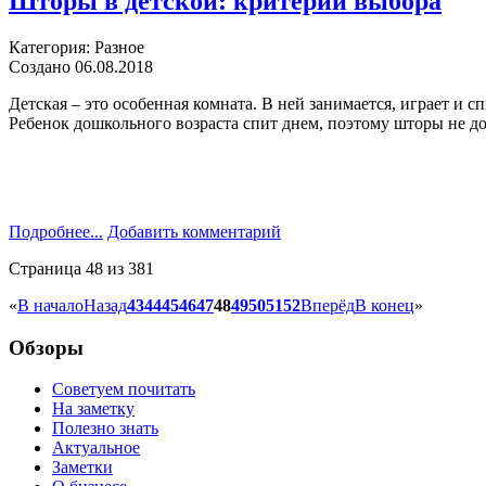
Шторы в детской: критерии выбора
Категория: Разное
Создано 06.08.2018
Детская – это особенная комната. В ней занимается, играет и 
Ребенок дошкольного возраста спит днем, поэтому шторы не д
Подробнее...
Добавить комментарий
Страница 48 из 381
«
В начало
Назад
43
44
45
46
47
48
49
50
51
52
Вперёд
В конец
»
Обзоры
Советуем почитать
На заметку
Полезно знать
Актуальное
Заметки