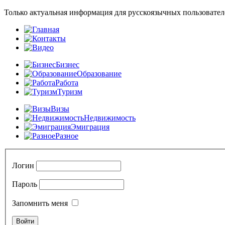
Только актуальная информация для русскоязычных пользовател
Бизнес
Образование
Работа
Туризм
Визы
Недвижимость
Эмиграция
Разное
Логин
Пароль
Запомнить меня