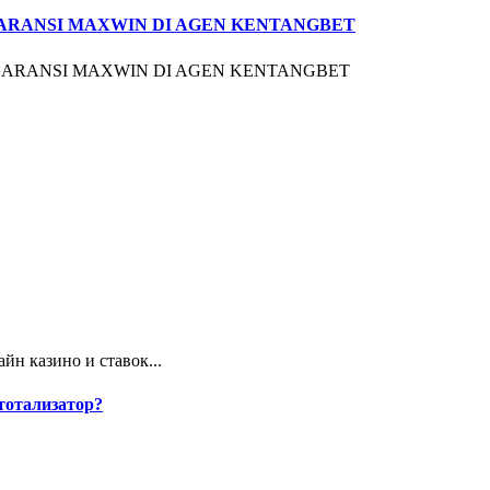
GARANSI MAXWIN DI AGEN KENTANGBET
йн казино и ставок...
тотализатор?