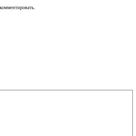
 комментировать.