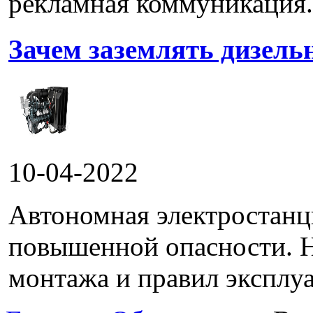
рекламная коммуникация.
Зачем заземлять дизель
10-04-2022
Автономная электростанц
повышенной опасности. 
монтажа и правил эксплуа