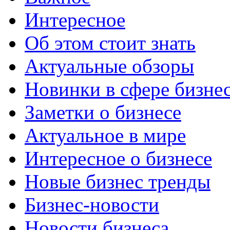
Интересное
Об этом стоит знать
Актуальные обзоры
Новинки в сфере бизне
Заметки о бизнесе
Актуальное в мире
Интересное о бизнесе
Новые бизнес тренды
Бизнес-новости
Новости бизнеса