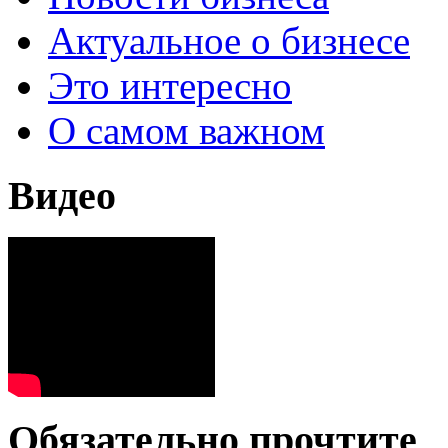
Актуальное о бизнесе
Это интересно
О самом важном
Видео
Обязательно прочтите