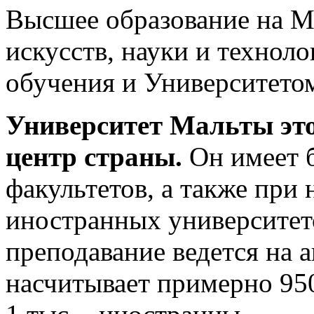
Высшее образование на М
искусств, науки и техноло
обучения и Университето
Университет Мальты эт
центр страны.
Он имеет 
факультетов, а также при
иностранных университет
преподавание ведется на 
насчитывает примерно 950