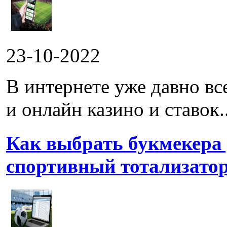
23-10-2022
В интернете уже давно в
и онлайн казино и ставок..
Как выбрать букмекера
спортивный тотализато