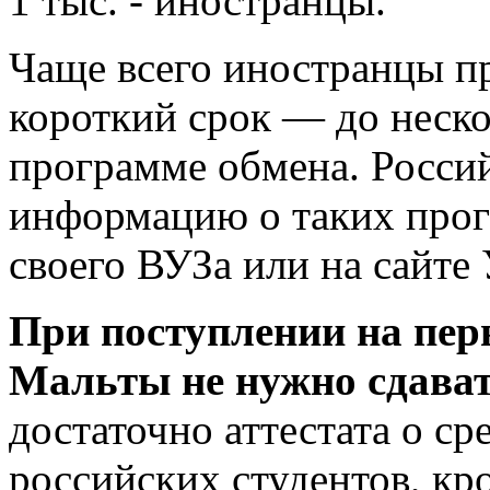
1 тыс. - иностранцы.
Чаще всего иностранцы п
короткий срок — до неск
программе обмена. Росси
информацию о таких прог
своего ВУЗа или на сайте
При поступлении на пер
Мальты не нужно сдава
достаточно аттестата о с
российских студентов, кр