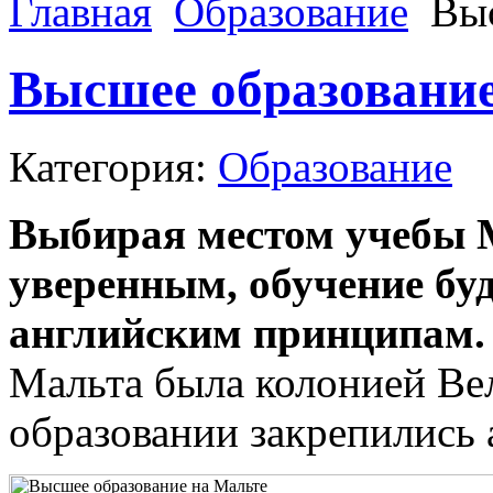
Главная
Образование
Выс
Высшее образование
Категория:
Образование
Выбирая местом учебы 
уверенным, обучение буд
английским принципам.
Мальта была колонией Вел
образовании закрепились 