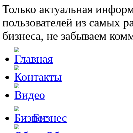
Только актуальная инфор
пользователей из самых 
бизнеса, не забываем ком
Бизнес