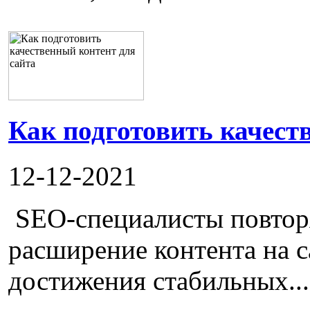
Как подготовить качест
12-12-2021
SEO-специалисты повторя
расширение контента на с
достижения стабильных...