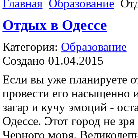
Главная
Образование
Отд
Отдых в Одессе
Категория:
Образование
Создано 01.04.2015
Если вы уже планируете о
провести его насыщенно 
загар и кучу эмоций - ост
Одессе. Этот город не зр
Черного моря. Великолеп