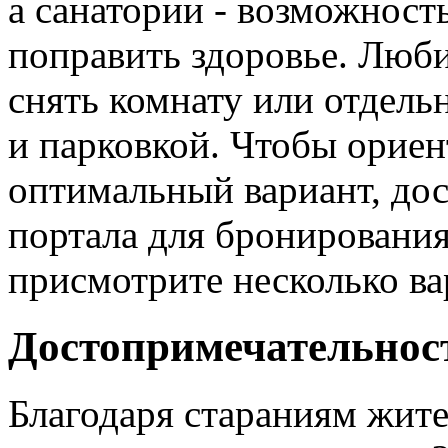
а санатории - возможност
поправить здоровье. Люби
снять комнату или отдель
и парковкой. Чтобы ориен
оптимальный вариант, до
портала для бронирования
присмотрите несколько ва
Достопримечательнос
Благодаря стараниям жите