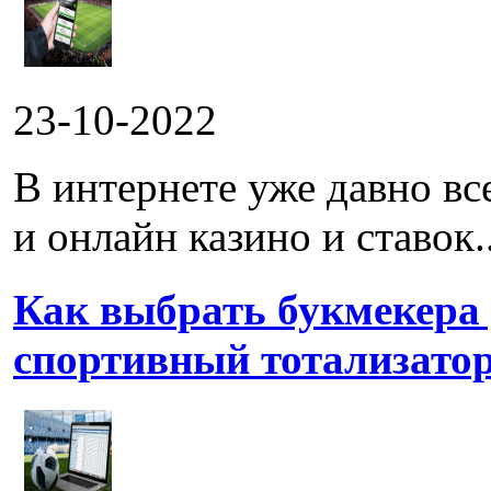
23-10-2022
В интернете уже давно в
и онлайн казино и ставок..
Как выбрать букмекера
спортивный тотализато