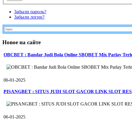
Забыли пароль?
Забыли логин?
Новое на сайте
OBCBET : Bandar Judi Bola Online SBOBET Mix Parlay Terl
06-01-2025
PISANGBET : SITUS JUDI SLOT GACOR LINK SLOT 
06-01-2025