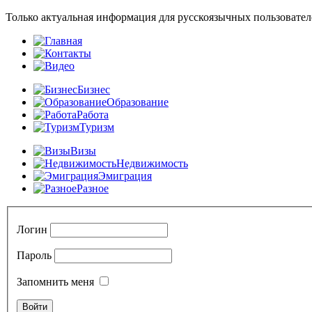
Только актуальная информация для русскоязычных пользовател
Бизнес
Образование
Работа
Туризм
Визы
Недвижимость
Эмиграция
Разное
Логин
Пароль
Запомнить меня