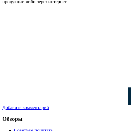
продукции либо через интернет.
Добавить комментарий
Обзоры
Советуем почитать