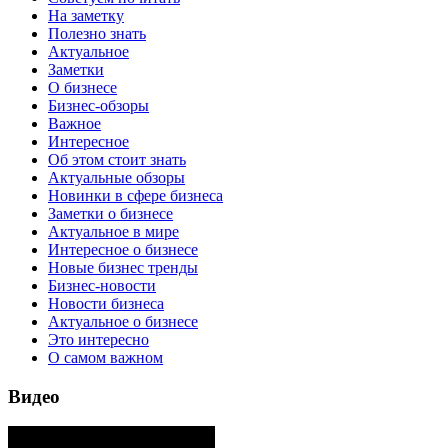
На заметку
Полезно знать
Актуальное
Заметки
О бизнесе
Бизнес-обзоры
Важное
Интересное
Об этом стоит знать
Актуальные обзоры
Новинки в сфере бизнеса
Заметки о бизнесе
Актуальное в мире
Интересное о бизнесе
Новые бизнес тренды
Бизнес-новости
Новости бизнеса
Актуальное о бизнесе
Это интересно
О самом важном
Видео