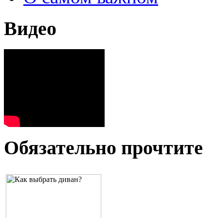
Видео
Обязательно прочтите