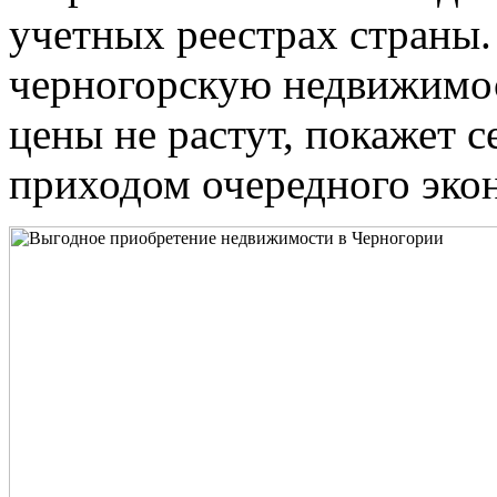
учетных реестрах страны
черногорскую недвижимос
цены не растут, покажет 
приходом очередного эко