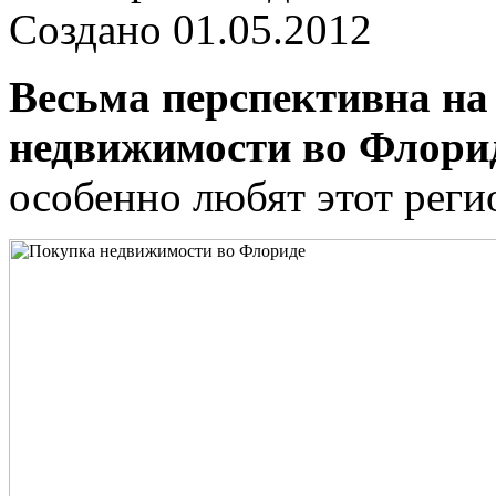
Создано 01.05.2012
Весьма перспективна на
недвижимости во Флори
особенно любят этот реги