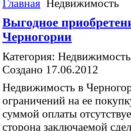
Главная
Недвижимость
Выгодное приобретен
Черногории
Категория: Недвижимость
Создано 17.06.2012
Недвижимость в Черногор
ограничений на ее покупк
суммой оплаты отсутствуе
сторона заключаемой сдел