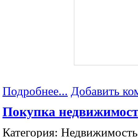
Подробнее...
Добавить ко
Покупка недвижимост
Категория: Недвижимость