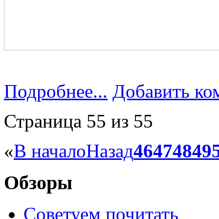
Подробнее...
Добавить ко
Страница 55 из 55
«
В начало
Назад
46
47
48
49
Обзоры
Советуем почитать