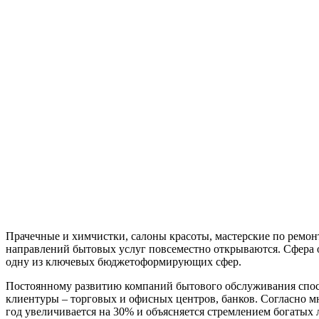
Прачечные и химчистки, салоны красоты, мастерские по ремо
направлений бытовых услуг повсеместно открываются. Сфера о
одну из ключевых бюджетоформирующих сфер.
Постоянному развитию компаний бытового обслуживания способ
клиентуры – торговых и офисных центров, банков. Согласно м
год увеличивается на 30% и объясняется стремлением богатых