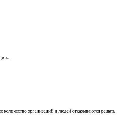
ии...
е количество организаций и людей отказываются решать