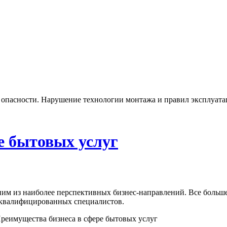
опасности. Нарушение технологии монтажа и правил эксплуатац
е бытовых услуг
им из наиболее перспективных бизнес-направлений. Все больше
 квалифицированных специалистов.