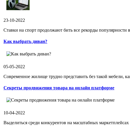
23-10-2022
Ставки на спорт продолжают бить все рекорды популярности в 
Как выбрать диван?
05-05-2022
Современное жилище трудно представить без такой мебели, как 
Секреты продвижения товара на онлайн платформе
10-04-2022
Выделиться среди конкурентов на масштабных маркетплейсах н