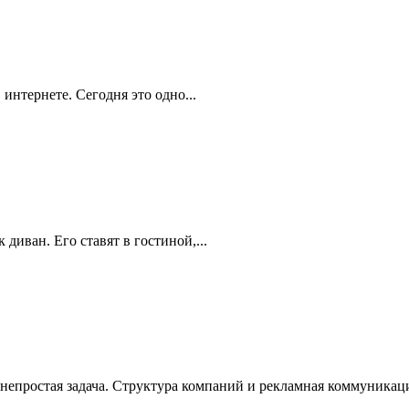
интернете. Сегодня это одно...
диван. Его ставят в гостиной,...
епростая задача. Структура компаний и рекламная коммуникаци