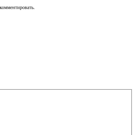
 комментировать.