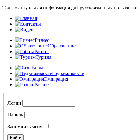
Только актуальная информация для русскоязычных пользовател
Бизнес
Образование
Работа
Туризм
Визы
Недвижимость
Эмиграция
Разное
Логин
Пароль
Запомнить меня