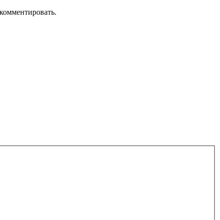
 комментировать.