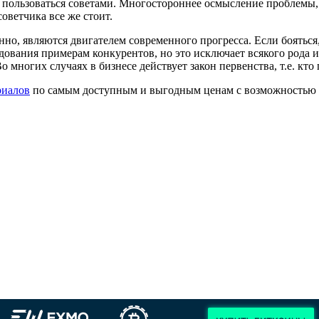
е пользоваться советами. Многостороннее осмысление проблемы
оветчика все же стоит.
анно, являются двигателем современного прогресса. Если боятьс
дования примерам конкурентов, но это исключает всякого рода и
ногих случаях в бизнесе действует закон первенства, т.е. кто 
риалов
по самым доступным и выгодным ценам с возможностью бе