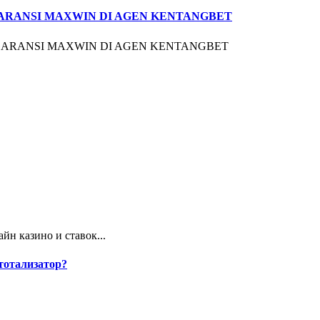
GARANSI MAXWIN DI AGEN KENTANGBET
йн казино и ставок...
тотализатор?