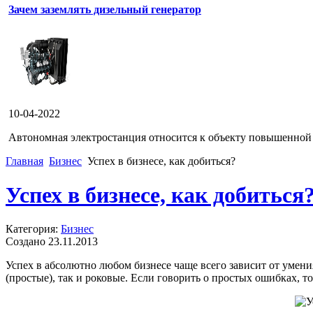
Зачем заземлять дизельный генератор
10-04-2022
Автономная электростанция относится к объекту повышенной 
Главная
Бизнес
Успех в бизнесе, как добиться?
Успех в бизнесе, как добиться
Категория:
Бизнес
Создано 23.11.2013
Успех в абсолютно любом бизнесе чаще всего зависит от уме
(простые), так и роковые. Если говорить о простых ошибках, 