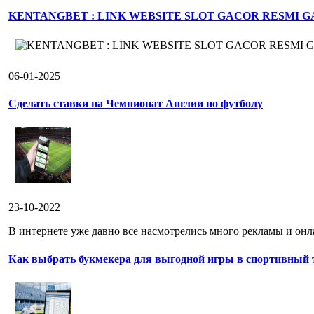
KENTANGBET : LINK WEBSITE SLOT GACOR RESMI 
06-01-2025
Сделать ставки на Чемпионат Англии по футболу
23-10-2022
В интернете уже давно все насмотрелись много рекламы и онла
Как выбрать букмекера для выгодной игры в спортивный 