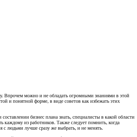
у. Впрочем можно и не обладать огромными знаниями в этой
ой и понятной форме, в виде советов как избежать этих
оставлении бизнес плана знать, специалисты в какой области
ить каждому из работников. Также следует помнить, когда
 с людьми лучше сразу же выбрать, и не менять.