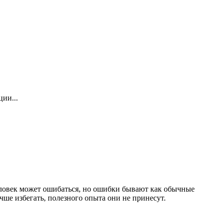
ии...
еловек может ошибаться, но ошибки бывают как обычные
чше избегать, полезного опыта они не принесут.