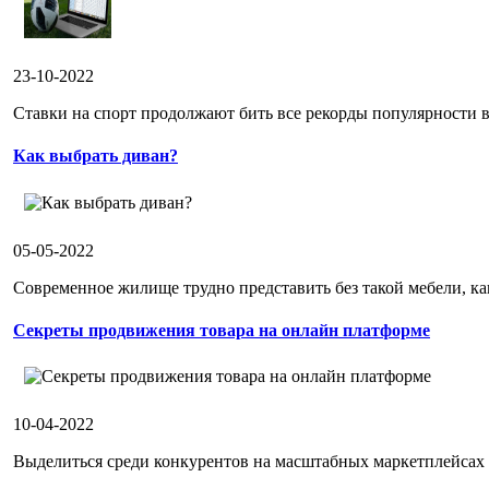
23-10-2022
Ставки на спорт продолжают бить все рекорды популярности в 
Как выбрать диван?
05-05-2022
Современное жилище трудно представить без такой мебели, как 
Секреты продвижения товара на онлайн платформе
10-04-2022
Выделиться среди конкурентов на масштабных маркетплейсах н