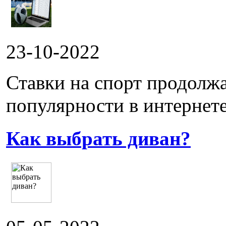
23-10-2022
Ставки на спорт продолж
популярности в интернете.
Как выбрать диван?