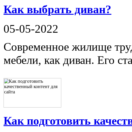
Как выбрать диван?
05-05-2022
Современное жилище труд
мебели, как диван. Его ста
Как подготовить качест