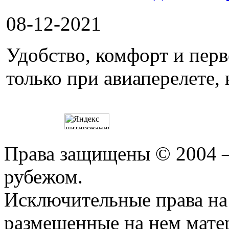
08-12-2021
Удобство, комфорт и пер
только при авиаперелете, 
Права защищены © 2004 —
рубежом.
Исключительные права на 
размещенные на нем мате