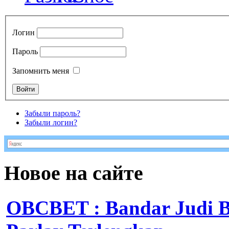
Логин
Пароль
Запомнить меня
Забыли пароль?
Забыли логин?
Новое на сайте
OBCBET : Bandar Judi 