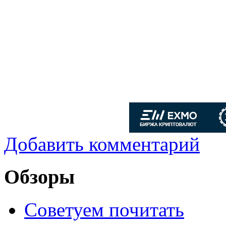
Добавить комментарий
Обзоры
Советуем почитать