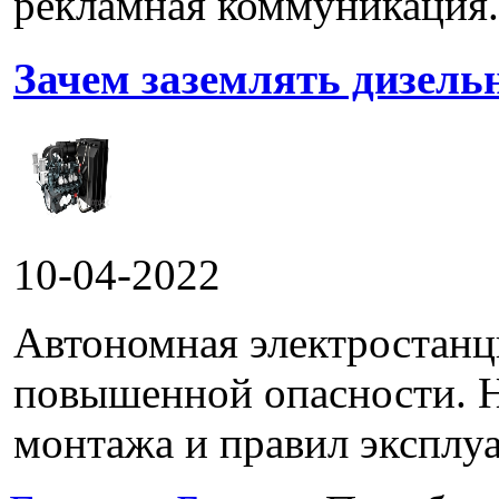
рекламная коммуникация.
Зачем заземлять дизель
10-04-2022
Автономная электростанц
повышенной опасности. 
монтажа и правил эксплуа