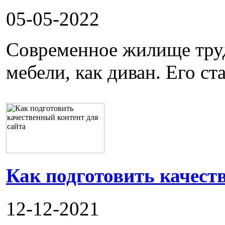
05-05-2022
Современное жилище труд
мебели, как диван. Его ста
Как подготовить качест
12-12-2021