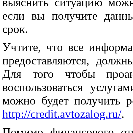
выяснить ситуацию можн
если вы получите данн
срок.
Учтите, что все информ
предоставляются, должн
Для того чтобы проан
воспользоваться услуга
можно будет получить р
http://credit.avtozalog.ru/
.
Помимо финансового от