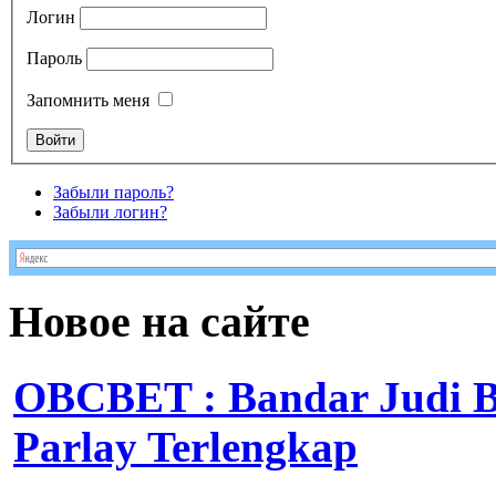
Логин
Пароль
Запомнить меня
Забыли пароль?
Забыли логин?
Новое на сайте
OBCBET : Bandar Judi 
Parlay Terlengkap