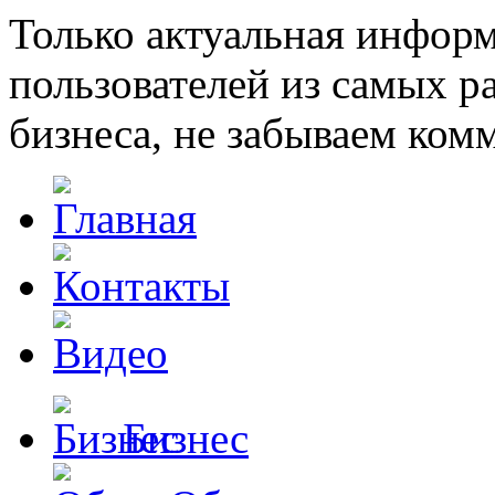
Только актуальная инфор
пользователей из самых 
бизнеса, не забываем ком
Бизнес