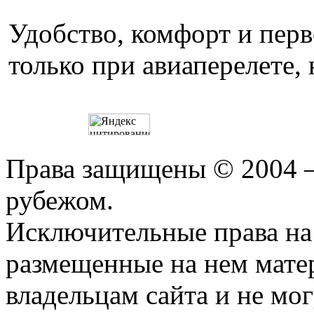
Удобство, комфорт и пер
только при авиаперелете, 
Права защищены © 2004 —
рубежом.
Исключительные права на 
размещенные на нем мате
владельцам сайта и не мо