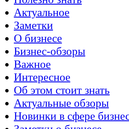
Актуальное
Заметки
О бизнесе
Бизнес-обзоры
Важное
Интересное
Об этом стоит знать
Актуальные обзоры
Новинки в сфере бизне
Заметки о бизнесе