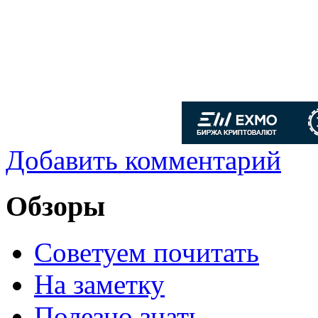
Добавить комментарий
Обзоры
Советуем почитать
На заметку
Полезно знать