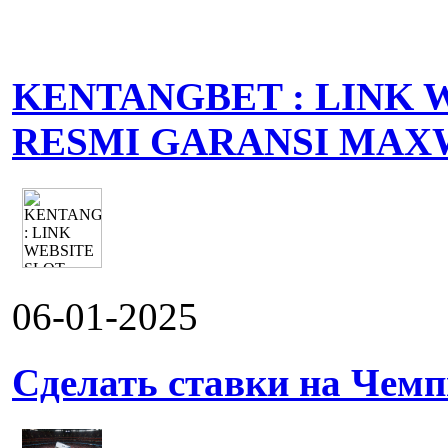
KENTANGBET : LINK 
RESMI GARANSI MAX
06-01-2025
Сделать ставки на Чемп