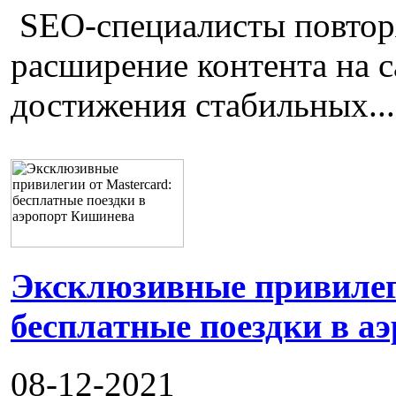
SEO-специалисты повторя
расширение контента на с
достижения стабильных...
Эксклюзивные привилеги
бесплатные поездки в а
08-12-2021