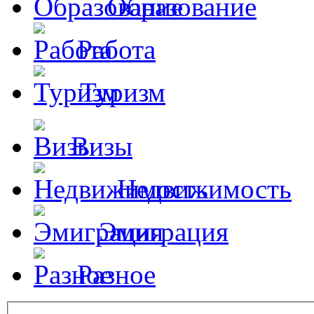
Образование
Работа
Туризм
Визы
Недвижимость
Эмиграция
Разное