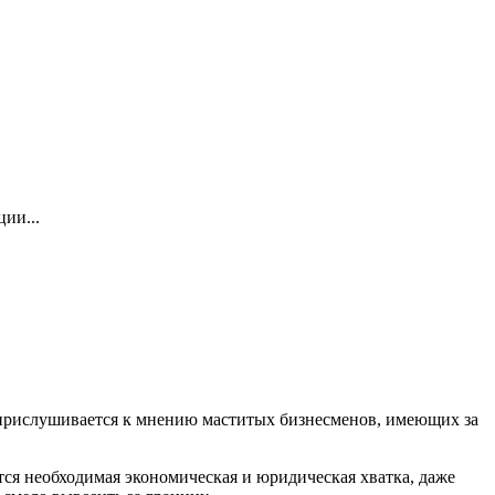
ии...
 прислушивается к мнению маститых бизнесменов, имеющих за
тся необходимая экономическая и юридическая хватка, даже