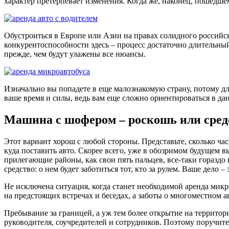
характер претерпевает изменения. Когда же, наконец, пошедше
Обустроиться в Европе или Азии на правах солидного российск
конкурентоспособности здесь – процесс достаточно длительный
прежде, чем будут улажены все нюансы.
Изначально вы попадете в еще малознакомую страну, потому дл
ваше время и силы, ведь вам еще сложно ориентироваться в да
Машина с шофером – роскошь или сред
Этот вариант хорош с любой стороны. Представьте, сколько час
куда поставить авто. Скорее всего, уже в обозримом будущем 
прилегающие районы, как свои пять пальцев, все-таки гораздо 
средство: о нем будет заботиться тот, кто за рулем. Ваше дело
Не исключена ситуация, когда станет необходимой аренда микр
на предстоящих встречах и беседах, а заботы о многоместном а
Пребывание за границей, а уж тем более открытие на террито
руководителя, соучредителей и сотрудников. Поэтому поручит