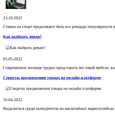
23-10-2022
Ставки на спорт продолжают бить все рекорды популярности в 
Как выбрать диван?
05-05-2022
Современное жилище трудно представить без такой мебели, как 
Секреты продвижения товара на онлайн платформе
10-04-2022
Выделиться среди конкурентов на масштабных маркетплейсах н