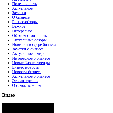
Полезно знать
Актуальное
Заметки
О бизнесе
Бизнес-обзоры
Важное
Интересное
Об этом стоит знать
Актуальные обзоры
Новинки в сфере бизнеса
Заметки о бизнесе
Актуальное в мире
Интересное о бизнесе
Новые бизнес тренды
Бизнес-новости
Новости бизнеса
Актуальное о бизнесе
Это интересно
О самом важном
Видео