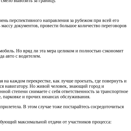
 смело вывозить за границу.
чень перспективного направления за рубежом при всей его
ь массу документов, провести большое количество переговоров
мобиль. Но вряд ли эта мера целиком и полностью сэкономит
а авто с водителем.
я на каждом перекрестке, как лучше проехать, где повернуть и
ься навигатору. Но живой человек, знающий город и
нной степени снимаете с себя ответственность за транспортное
не, парковке и прочих нюансах обслуживания.
прилетела. В этом случае тоже постарайтесь сосредоточиться
ебующий максимальной отдачи от участников процесса: