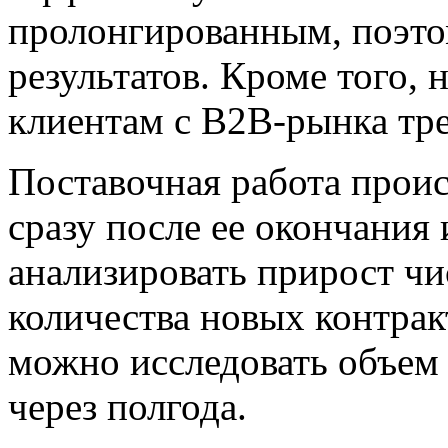
пролонгированным, поэто
результатов. Кроме того,
клиентам с B2В-рынка тре
Поставочная работа проис
сразу после ее окончания
анализировать прирост ч
количества новых контрак
можно исследовать объем
через полгода.