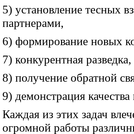
5) установление тесных 
партнерами,
6) формирование новых к
7) конкурентная разведка,
8) получение обратной свя
9) демонстрация качества
Каждая из этих задач вле
огромной работы различ