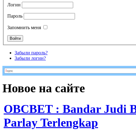
Логин
Пароль
Запомнить меня
Забыли пароль?
Забыли логин?
Новое на сайте
OBCBET : Bandar Judi 
Parlay Terlengkap