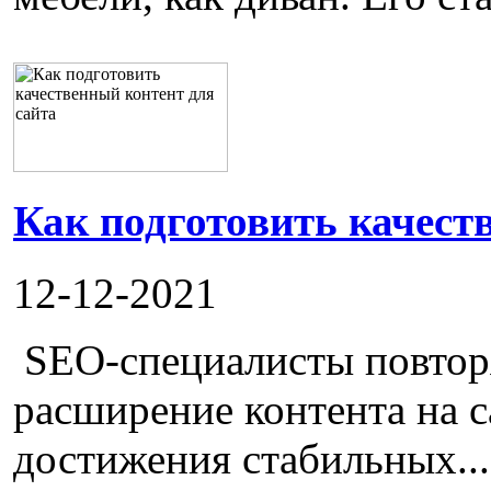
Как подготовить качест
12-12-2021
SEO-специалисты повторя
расширение контента на с
достижения стабильных...