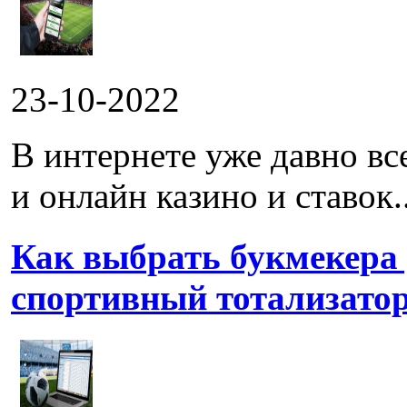
23-10-2022
В интернете уже давно в
и онлайн казино и ставок..
Как выбрать букмекера
спортивный тотализато