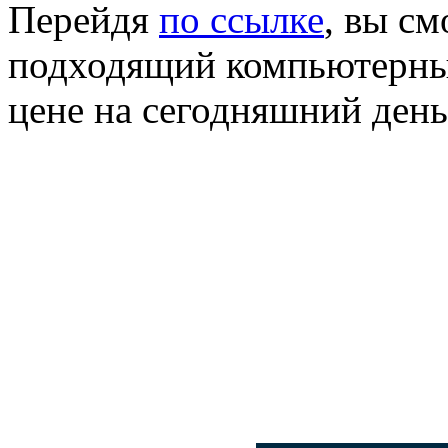
Перейдя
по ссылке
, вы см
подходящий компьютерный
цене на сегодняшний день