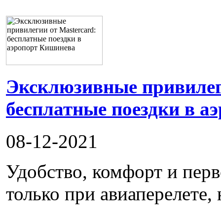
Эксклюзивные привилеги
бесплатные поездки в а
08-12-2021
Удобство, комфорт и пер
только при авиаперелете, 