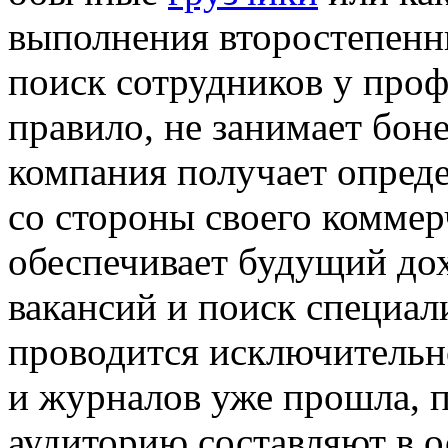
выполнения второстепенны
поиск сотрудников у проф
правило, не занимает бон
компания получает опреде
со стороны своего коммер
обеспечивает будущий до
вакансий и поиск специал
проводится исключительно
и журналов уже прошла, 
аудиторию составляют в 