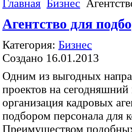
Главная
Бизнес
Агентств
Агентство для подб
Категория:
Бизнес
Создано 16.01.2013
Одним из выгодных напра
проектов на сегодняшний
организация кадровых аге
подбором персонала для 
Преимуществом подобных