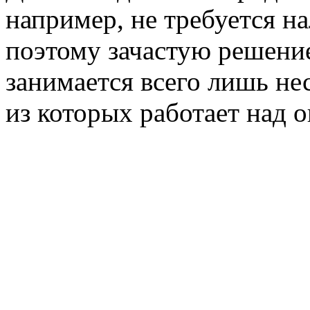
например, не требуется н
поэтому зачастую решени
занимается всего лишь не
из которых работает над 