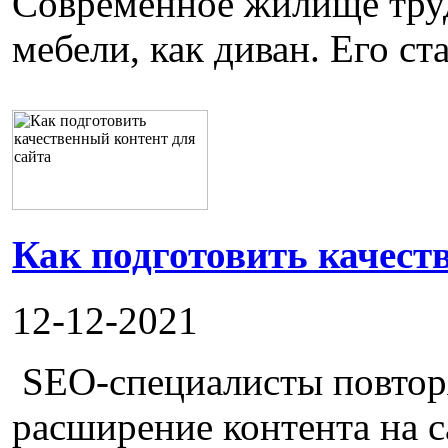
Современное жилище труд
мебели, как диван. Его ста
Как подготовить качест
12-12-2021
SEO-специалисты повторя
расширение контента на с