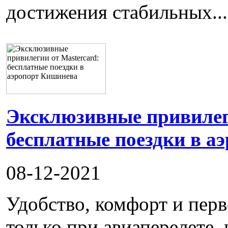
достижения стабильных...
Эксклюзивные привилеги
бесплатные поездки в а
08-12-2021
Удобство, комфорт и пер
только при авиаперелете, 