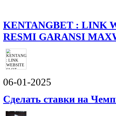
KENTANGBET : LINK 
RESMI GARANSI MAX
06-01-2025
Сделать ставки на Чемп