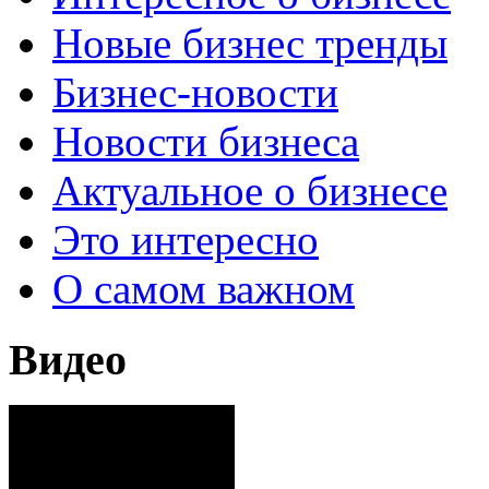
Новые бизнес тренды
Бизнес-новости
Новости бизнеса
Актуальное о бизнесе
Это интересно
О самом важном
Видео