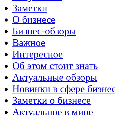
Заметки
О бизнесе
Бизнес-обзоры
Важное
Интересное
Об этом стоит знать
Актуальные обзоры
Новинки в сфере бизне
Заметки о бизнесе
Актуальное в мире