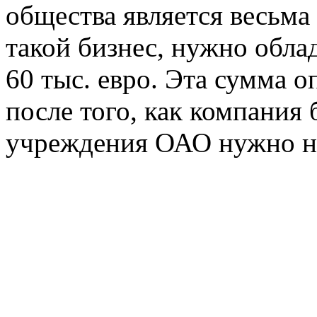
общества является весьм
такой бизнес, нужно обл
60 тыс. евро. Эта сумма о
после того, как компания 
учреждения ОАО нужно не