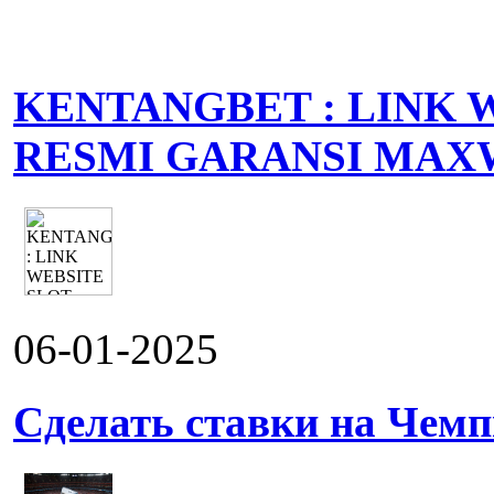
KENTANGBET : LINK 
RESMI GARANSI MAX
06-01-2025
Сделать ставки на Чемп