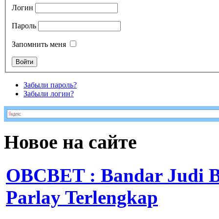
Логин
Пароль
Запомнить меня
Забыли пароль?
Забыли логин?
Новое на сайте
OBCBET : Bandar Judi 
Parlay Terlengkap