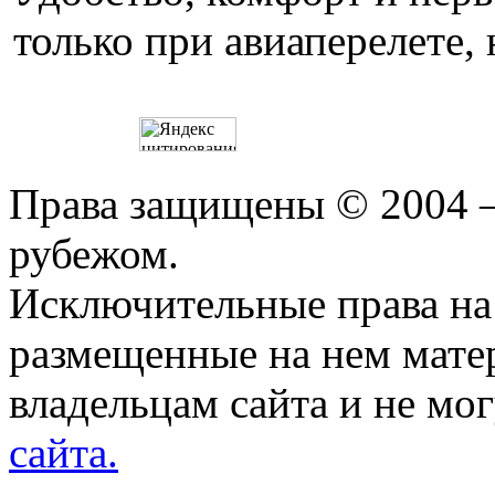
только при авиаперелете, 
Права защищены © 2004 —
рубежом.
Исключительные права на 
размещенные на нем мате
владельцам сайта и не мо
сайта.