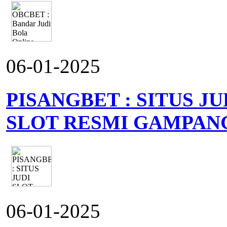
06-01-2025
PISANGBET : SITUS J
SLOT RESMI GAMPAN
06-01-2025