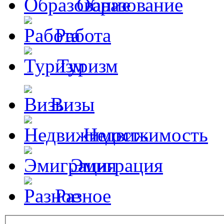
Образование
Работа
Туризм
Визы
Недвижимость
Эмиграция
Разное