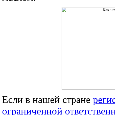
Если в нашей стране
реги
ограниченной ответствен