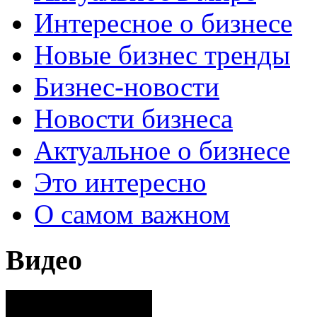
Интересное о бизнесе
Новые бизнес тренды
Бизнес-новости
Новости бизнеса
Актуальное о бизнесе
Это интересно
О самом важном
Видео