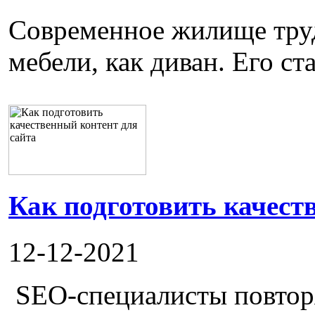
Современное жилище труд
мебели, как диван. Его ста
Как подготовить качест
12-12-2021
SEO-специалисты повторя