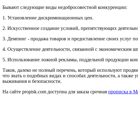
Бывают следующие виды недобросовестной конкуренции:
1. Установление дискриминационных цен.
2. Искусственное создание условий, препятствующих деятельн
3. Демпинг - продажа товаров и предоставление своих услуг п
4. Осуществление деятельности, связанной с экономическим 
5. Использование ложной рекламы, поддельной продукции кон
Таков, далеко не полный перечень, который используют продви
что знать о подобных видах и способах деятельности, а также
выживания и безопасности.
На сайте propisk.com доступна для заказа срочная
прописка в М