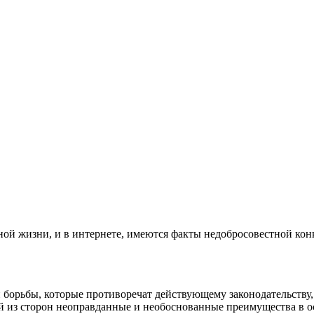
ьной жизни, и в интернете, имеются факты недобросовестной ко
 борьбы, которые противоречат действующему законодательству
ой из сторон неоправданные и необоснованные преимущества в 