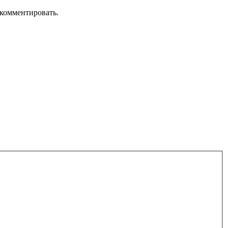
 комментировать.