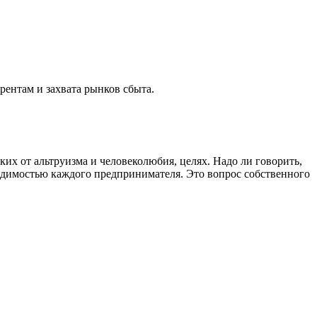
рентам и захвата рынков сбыта.
их от альтруизма и человеколюбия, целях. Надо ли говорить,
ходимостью каждого предпринимателя. Это вопрос собственного