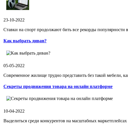
23-10-2022
Ставки на спорт продолжают бить все рекорды популярности в 
Как выбрать диван?
05-05-2022
Современное жилище трудно представить без такой мебели, как 
Секреты продвижения товара на онлайн платформе
10-04-2022
Выделиться среди конкурентов на масштабных маркетплейсах н