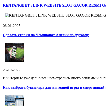
KENTANGBET : LINK WEBSITE SLOT GACOR RESMI 
06-01-2025
Сделать ставки на Чемпионат Англии по футболу
23-10-2022
В интернете уже давно все насмотрелись много рекламы и онла
Как выбрать букмекера для выгодной игры в спортивный 