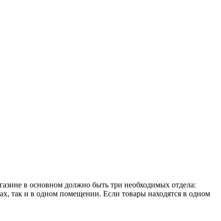
агазине в основном должно быть три необходимых отдела:
ах, так и в одном помещении. Если товары находятся в одном