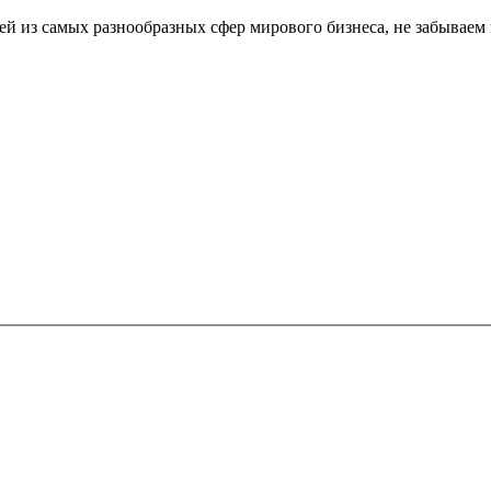
ей из самых разнообразных сфер мирового бизнеса, не забываем