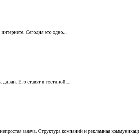
интернете. Сегодня это одно...
диван. Его ставят в гостиной,...
епростая задача. Структура компаний и рекламная коммуникаци