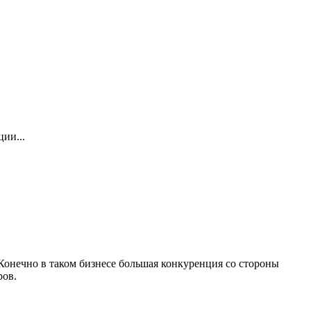
ии...
Конечно в таком бизнесе большая конкуренция со стороны
ров.