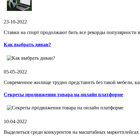
23-10-2022
Ставки на спорт продолжают бить все рекорды популярности в 
Как выбрать диван?
05-05-2022
Современное жилище трудно представить без такой мебели, как 
Секреты продвижения товара на онлайн платформе
10-04-2022
Выделиться среди конкурентов на масштабных маркетплейсах н