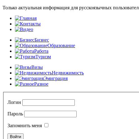
Только актуальная информация для русскоязычных пользовател
Бизнес
Образование
Работа
Туризм
Визы
Недвижимость
Эмиграция
Разное
Логин
Пароль
Запомнить меня