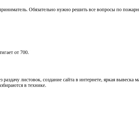
дприниматель. Обязательно нужно решить все вопросы по пожар
игает от 700.
 раздачу листовок, создание сайта в интернете, яркая вывеска 
збираются в технике.