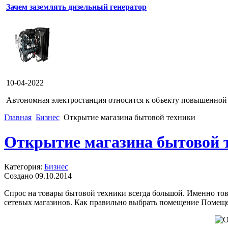
Зачем заземлять дизельный генератор
10-04-2022
Автономная электростанция относится к объекту повышенной 
Главная
Бизнес
Открытие магазина бытовой техники
Открытие магазина бытовой 
Категория:
Бизнес
Создано 09.10.2014
Спрос на товары бытовой техники всегда большой. Именно тов
сетевых магазинов. Как правильно выбрать помещение Помеще