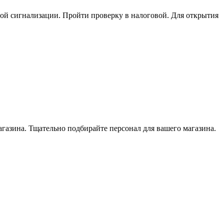
ной сигнализации. Пройти проверку в налоговой. Для открытия
магазина. Тщательно подбирайте персонал для вашего магазина.