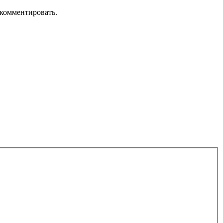
 комментировать.