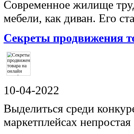
Современное жилище труд
мебели, как диван. Его ста
Секреты продвижения т
10-04-2022
Выделиться среди конкур
маркетплейсах непростая 