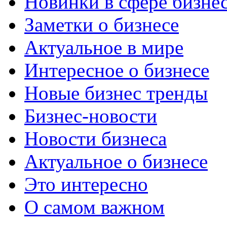
Новинки в сфере бизне
Заметки о бизнесе
Актуальное в мире
Интересное о бизнесе
Новые бизнес тренды
Бизнес-новости
Новости бизнеса
Актуальное о бизнесе
Это интересно
О самом важном