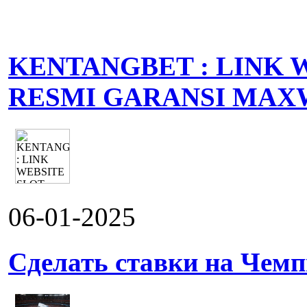
KENTANGBET : LINK 
RESMI GARANSI MAX
06-01-2025
Сделать ставки на Чемп