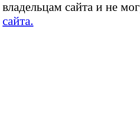
владельцам сайта и не мо
сайта.