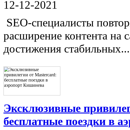
12-12-2021
SEO-специалисты повторя
расширение контента на с
достижения стабильных...
Эксклюзивные привилеги
бесплатные поездки в а