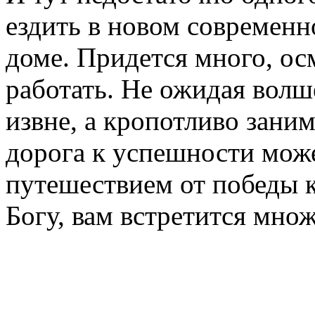
ездить в новом современн
доме. Придется много, о
работать. Не ожидая волш
извне, а кропотливо зани
дорога к успешности мож
путешествием от победы к
Богу, вам встретится мно