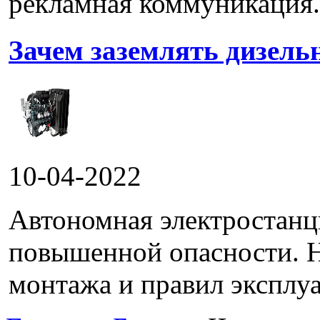
рекламная коммуникация.
Зачем заземлять дизель
10-04-2022
Автономная электростанц
повышенной опасности. 
монтажа и правил эксплуа