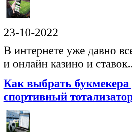
23-10-2022
В интернете уже давно в
и онлайн казино и ставок..
Как выбрать букмекера
спортивный тотализато