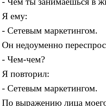
- Чем ты занимаешься в ж
Я ему:
- Сетевым маркетингом.
Он недоуменно переспрос
- Чем-чем?
Я повторил:
- Сетевым маркетингом.
По выражению лица моего