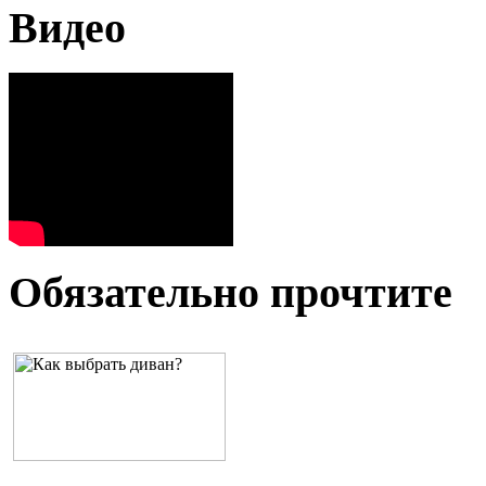
Видео
Обязательно прочтите