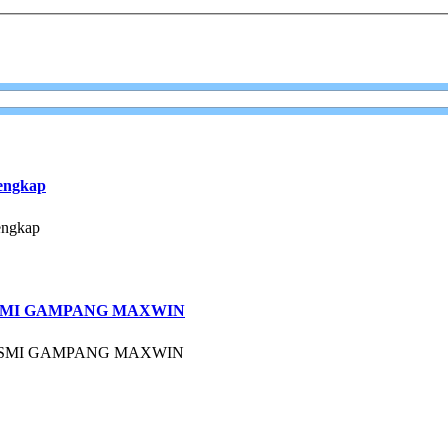
engkap
RESMI GAMPANG MAXWIN