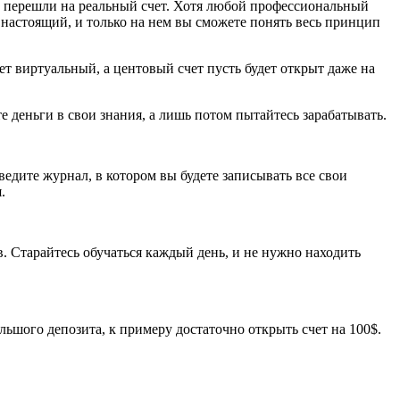
ее перешли на реальный счет. Хотя любой профессиональный
т настоящий, и только на нем вы сможете понять весь принцип
чет виртуальный, а центовый счет пусть будет открыт даже на
е деньги в свои знания, а лишь потом пытайтесь зарабатывать.
едите журнал, в котором вы будете записывать все свои
.
. Старайтесь обучаться каждый день, и не нужно находить
ольшого депозита, к примеру достаточно открыть счет на 100$.