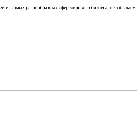
ей из самых разнообразных сфер мирового бизнеса, не забываем