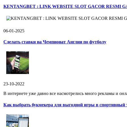
KENTANGBET : LINK WEBSITE SLOT GACOR RESMI 
06-01-2025
Сделать ставки на Чемпионат Англии по футболу
23-10-2022
В интернете уже давно все насмотрелись много рекламы и онла
Как выбрать букмекера для выгодной игры в спортивный 