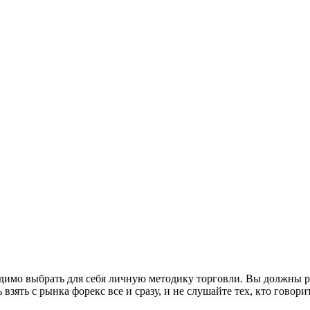
димо выбрать для себя личную методику торговли. Вы должны ра
взять с рынка форекс все и сразу, и не слушайте тех, кто говорит