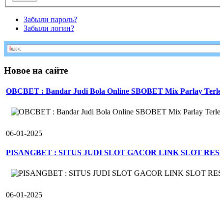
Забыли пароль?
Забыли логин?
Новое на сайте
OBCBET : Bandar Judi Bola Online SBOBET Mix Parlay Terl
06-01-2025
PISANGBET : SITUS JUDI SLOT GACOR LINK SLOT 
06-01-2025