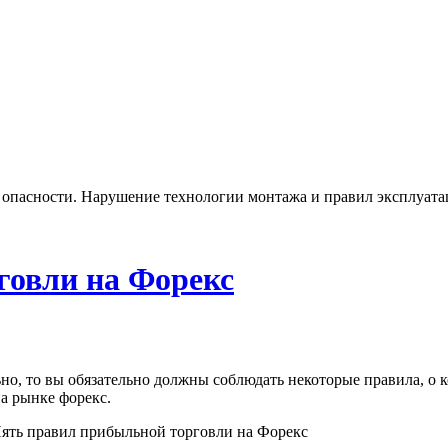
опасности. Нарушение технологии монтажа и правил эксплуатац
говли на Форекс
но, то вы обязательно должны соблюдать некоторые правила, о 
а рынке форекс.