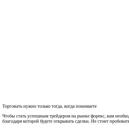
Торговать нужно только тогда, когда понимаете
Чтобы стать успешным трейдером на рынке форекс, вам необхо
благодаря которой будете открывать сделки. Не стоит пробовать 