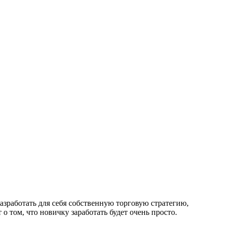
зработать для себя собственную торговую стратегию,
 о том, что новичку заработать будет очень просто.