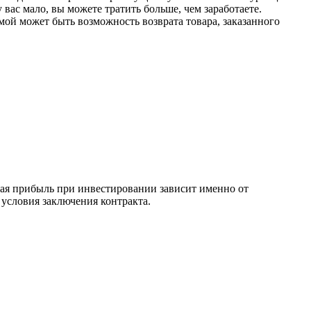
вас мало, вы можете тратить больше, чем заработаете.
мой может быть возможность возврата товара, заказанного
щая прибыль при инвестировании зависит именно от
 условия заключения контракта.