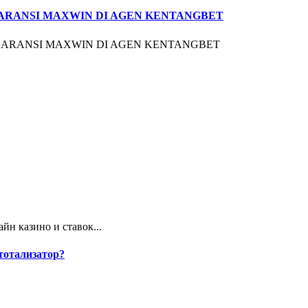
GARANSI MAXWIN DI AGEN KENTANGBET
йн казино и ставок...
тотализатор?