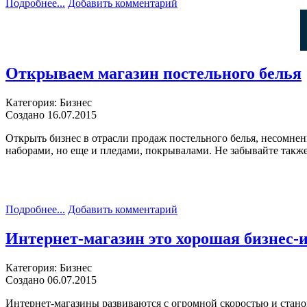
Подробнее...
Добавить комментарий
Открываем магазин постельного белья
Категория: Бизнес
Создано 16.07.2015
Открыть бизнес в отрасли продаж постельного белья, несомне
наборами, но еще и пледами, покрывалами. Не забывайте также
Подробнее...
Добавить комментарий
Интернет-магазин это хорошая бизнес-
Категория: Бизнес
Создано 06.07.2015
Интернет-магазины развиваются с огромной скоростью и стано