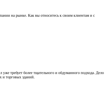
ании на рынке. Как вы относитесь к своим клиентам и с
л уже требует более тщательного и обдуманного подхода. Дело
х и торговых зданий.