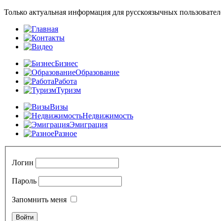
Только актуальная информация для русскоязычных пользовател
Бизнес
Образование
Работа
Туризм
Визы
Недвижимость
Эмиграция
Разное
Логин
Пароль
Запомнить меня