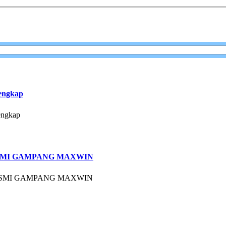
engkap
RESMI GAMPANG MAXWIN