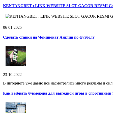
KENTANGBET : LINK WEBSITE SLOT GACOR RESMI 
06-01-2025
Сделать ставки на Чемпионат Англии по футболу
23-10-2022
В интернете уже давно все насмотрелись много рекламы и онла
Как выбрать букмекера для выгодной игры в спортивный 