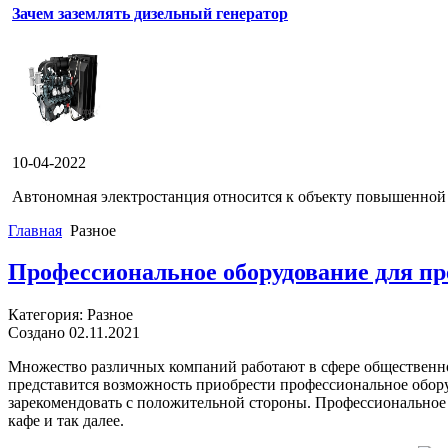
Зачем заземлять дизельный генератор
10-04-2022
Автономная электростанция относится к объекту повышенной 
Главная
Разное
Профессиональное оборудование для пр
Категория: Разное
Создано 02.11.2021
Множество различных компаний работают в сфере общественно
представится возможность приобрести профессиональное обору
зарекомендовать с положительной стороны. Профессиональное 
кафе и так далее.