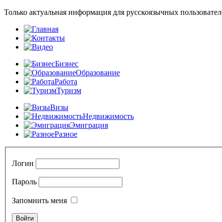
Только актуальная информация для русскоязычных пользовател
Бизнес
Образование
Работа
Туризм
Визы
Недвижимость
Эмиграция
Разное
Логин
Пароль
Запомнить меня