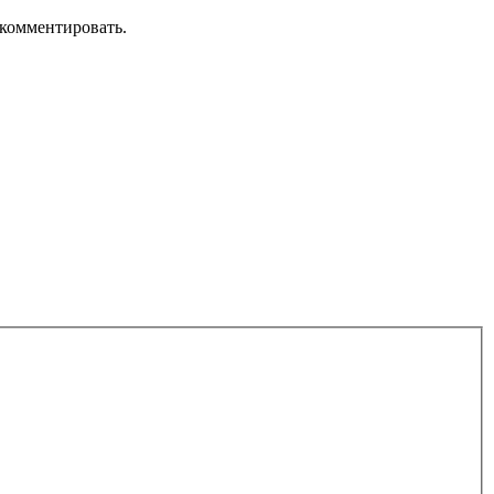
 комментировать.