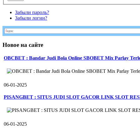
Забыли пароль?
Забыли логин?
Новое на сайте
OBCBET : Bandar Judi Bola Online SBOBET Mix Parlay Terl
06-01-2025
PISANGBET : SITUS JUDI SLOT GACOR LINK SLOT 
06-01-2025