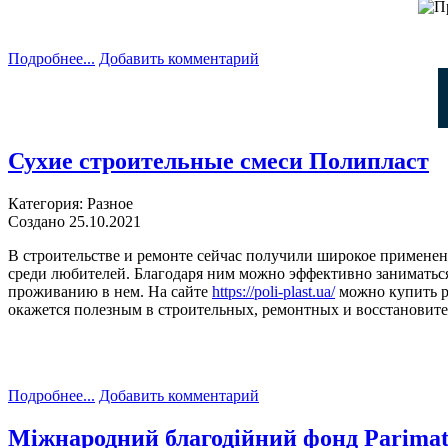
Подробнее...
Добавить комментарий
Сухие строительные смеси Полипласт
Категория: Разное
Создано 25.10.2021
В строительстве и ремонте сейчас получили широкое примене
среди любителей. Благодаря ним можно эффективно заниматьс
проживанию в нем. На сайте
https://poli-plast.ua/
можно купить р
окажется полезным в строительных, ремонтных и восстановите
Подробнее...
Добавить комментарий
Міжнародний благодійний фонд Parimat