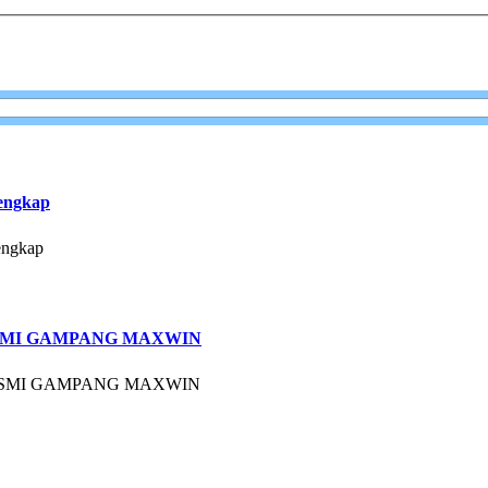
engkap
RESMI GAMPANG MAXWIN