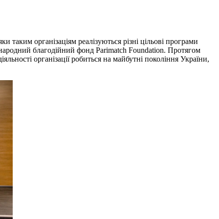
яки таким організаціям реалізуються різні цільові програми
іжнародний благодійний фонд Parimatch Foundation. Протягом
яльності організації робиться на майбутні покоління України,