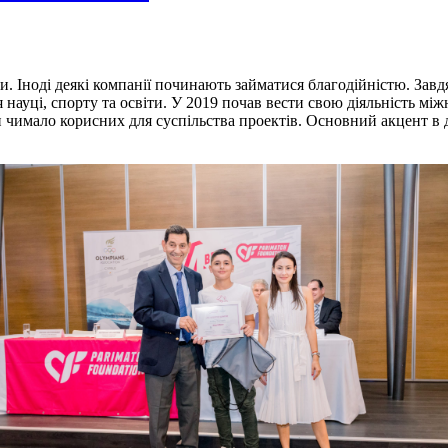
и. Іноді деякі компанії починають займатися благодійністю. Завд
 науці, спорту та освіти. У 2019 почав вести свою діяльність м
чимало корисних для суспільства проектів. Основний акцент в ді