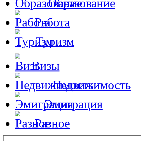
Образование
Работа
Туризм
Визы
Недвижимость
Эмиграция
Разное