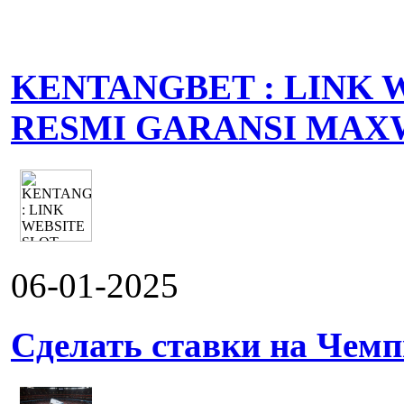
KENTANGBET : LINK 
RESMI GARANSI MAX
06-01-2025
Сделать ставки на Чемп