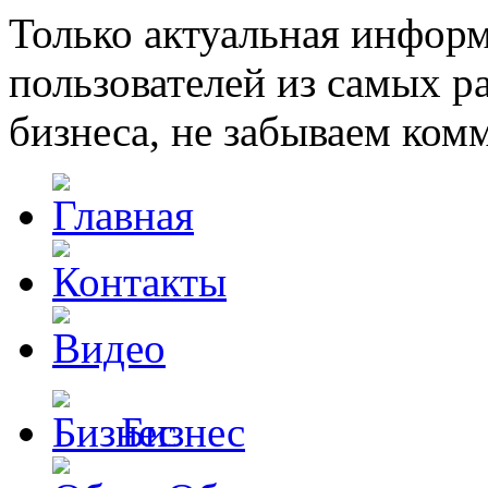
Только актуальная инфор
пользователей из самых 
бизнеса, не забываем ком
Бизнес