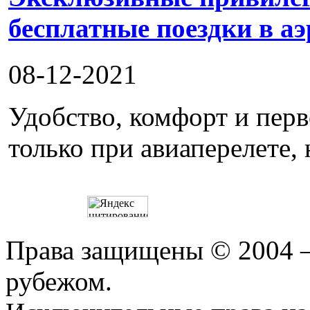
бесплатные поездки в а
08-12-2021
Удобство, комфорт и пер
только при авиаперелете, 
Права защищены © 2004 —
рубежом.