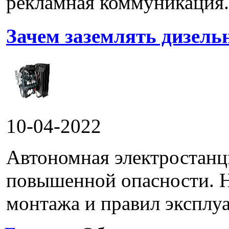
рекламная коммуникация.
Зачем заземлять дизель
10-04-2022
Автономная электростанц
повышенной опасности. 
монтажа и правил эксплуа