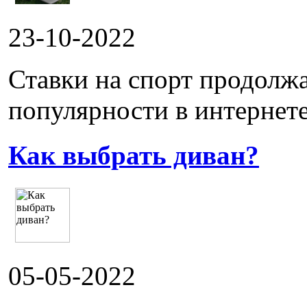
23-10-2022
Ставки на спорт продолж
популярности в интернете.
Как выбрать диван?
05-05-2022