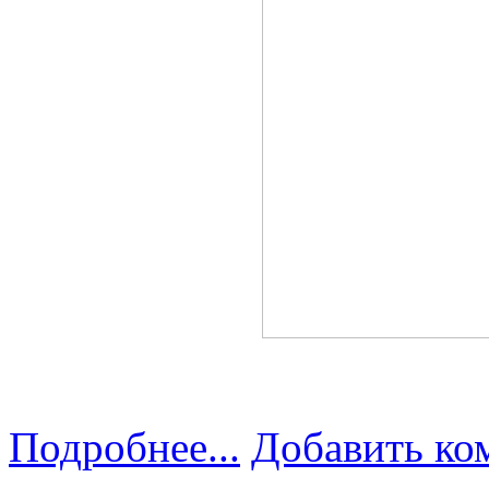
Подробнее...
Добавить ко