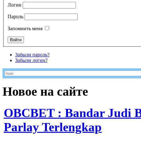
Логин
Пароль
Запомнить меня
Забыли пароль?
Забыли логин?
Новое на сайте
OBCBET : Bandar Judi 
Parlay Terlengkap