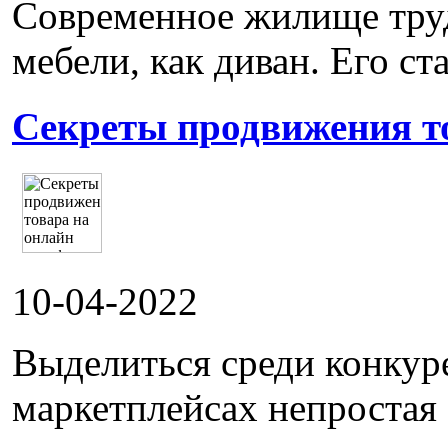
Современное жилище труд
мебели, как диван. Его ста
Секреты продвижения т
10-04-2022
Выделиться среди конкур
маркетплейсах непростая 