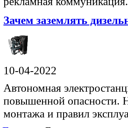
рекламная коммуникация.
Зачем заземлять дизель
10-04-2022
Автономная электростанц
повышенной опасности. 
монтажа и правил эксплуа