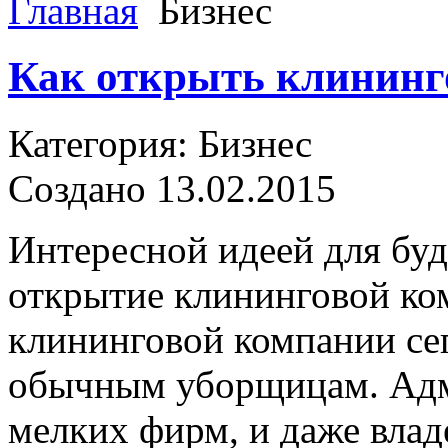
Главная
Бизнес
Как открыть клинин
Категория: Бизнес
Создано 13.02.2015
Интересной идеей для буд
открытие клининговой ко
клининговой компании се
обычным уборщицам. Адм
мелких фирм, и даже влад