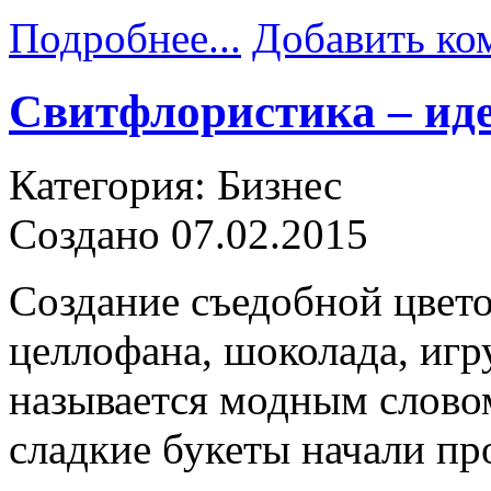
Подробнее...
Добавить ко
Свитфлористика – иде
Категория: Бизнес
Создано 07.02.2015
Создание съедобной цвето
целлофана, шоколада, игр
называется модным слово
сладкие букеты начали пр