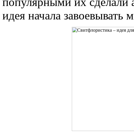
популярными их сделали а
идея начала завоевывать м