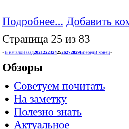
Подробнее...
Добавить ко
Страница 25 из 83
«
В начало
Назад
20
21
22
23
24
25
26
27
28
29
Вперёд
В конец
»
Обзоры
Советуем почитать
На заметку
Полезно знать
Актуальное