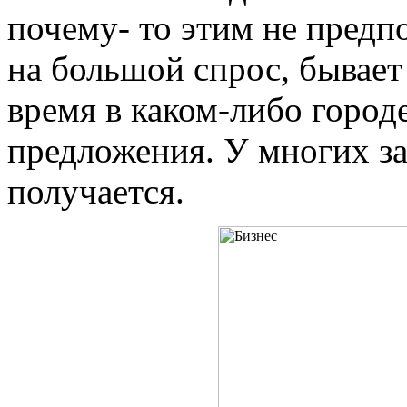
почему- то этим не предп
на большой спрос, бывает 
время в каком-либо городе
предложения. У многих з
получается.