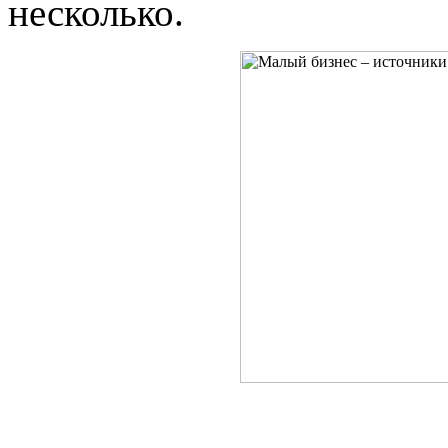
несколько.