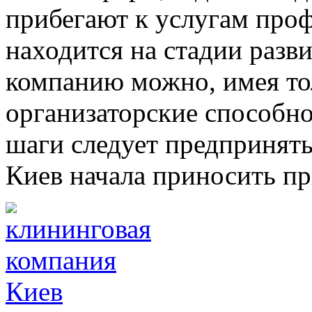
прибегают к услугам проф
находится на стадии разви
компанию можно, имея то
организаторские способно
шаги следует предпринять
Киев начала приносить п