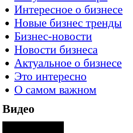
Интересное о бизнесе
Новые бизнес тренды
Бизнес-новости
Новости бизнеса
Актуальное о бизнесе
Это интересно
О самом важном
Видео