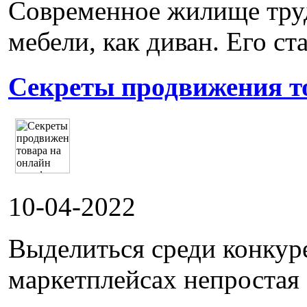
Современное жилище труд
мебели, как диван. Его ста
Секреты продвижения т
10-04-2022
Выделиться среди конкур
маркетплейсах непростая 