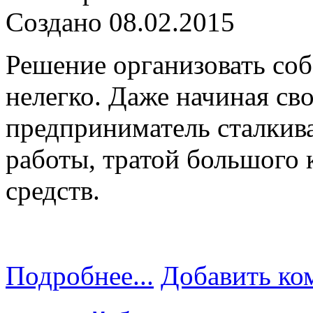
Создано 08.02.2015
Решение организовать соб
нелегко. Даже начиная св
предприниматель сталкив
работы, тратой большого 
средств.
Подробнее...
Добавить ко