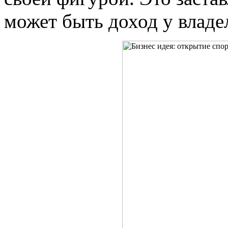
может быть доход у владе