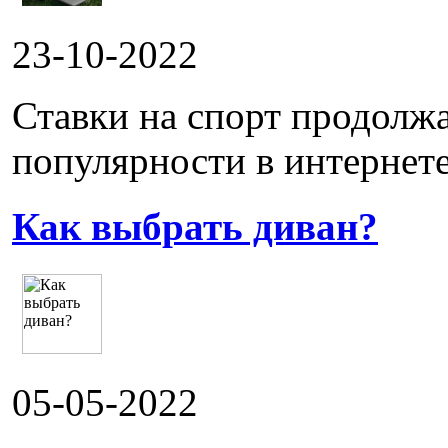
23-10-2022
Ставки на спорт продолж
популярности в интернете.
Как выбрать диван?
05-05-2022