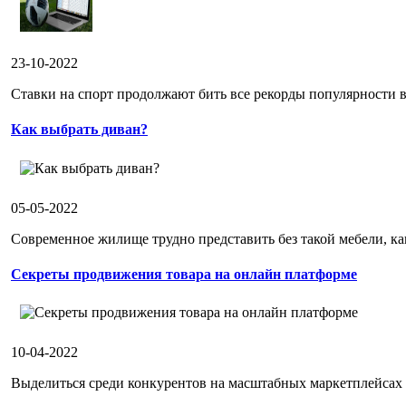
23-10-2022
Ставки на спорт продолжают бить все рекорды популярности в 
Как выбрать диван?
05-05-2022
Современное жилище трудно представить без такой мебели, как 
Секреты продвижения товара на онлайн платформе
10-04-2022
Выделиться среди конкурентов на масштабных маркетплейсах н