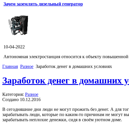
Зачем заземлять дизельный генератор
10-04-2022
Автономная электростанция относится к объекту повышенной 
Главная
Разное
Заработок денег в домашних условиях
Заработок денег в домашних 
Категория:
Разное
Создано 10.12.2016
В сегодняшние дни люди не могут прожить без денег. А для тог
зарабатывать люди, которые по каким-то причинам не могут вы
зарабатывать неплохие денежки, сидя в своём уютном доме.