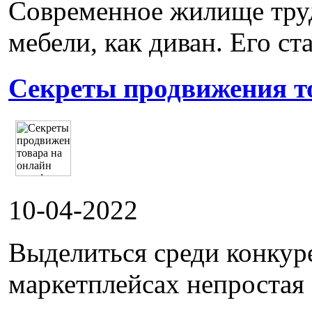
Современное жилище труд
мебели, как диван. Его ста
Секреты продвижения т
10-04-2022
Выделиться среди конкур
маркетплейсах непростая 