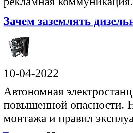
рекламная коммуникация.
Зачем заземлять дизель
10-04-2022
Автономная электростанц
повышенной опасности. 
монтажа и правил эксплуа