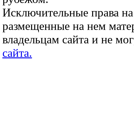
Исключительные права на 
размещенные на нем мате
владельцам сайта и не мо
сайта.