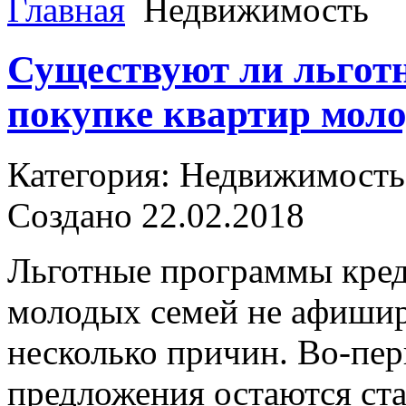
Главная
Недвижимость
Существуют ли льгот
покупке квартир мол
Категория: Недвижимость
Создано 22.02.2018
Льготные программы кред
молодых семей не афишир
несколько причин. Во-пер
предложения остаются ста