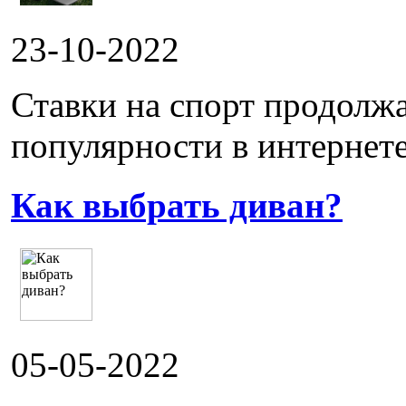
23-10-2022
Ставки на спорт продолж
популярности в интернете.
Как выбрать диван?
05-05-2022