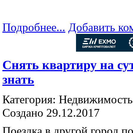
Подробнее...
Добавить ко
Снять квартиру на су
знать
Категория: Недвижимость
Создано 29.12.2017
Поездка в другой город по