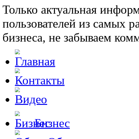
Только актуальная инфор
пользователей из самых 
бизнеса, не забываем ком
Бизнес