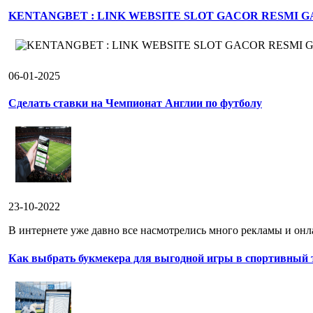
KENTANGBET : LINK WEBSITE SLOT GACOR RESMI 
06-01-2025
Сделать ставки на Чемпионат Англии по футболу
23-10-2022
В интернете уже давно все насмотрелись много рекламы и онла
Как выбрать букмекера для выгодной игры в спортивный 