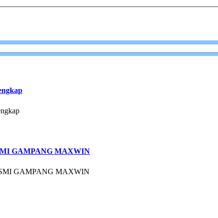
engkap
RESMI GAMPANG MAXWIN