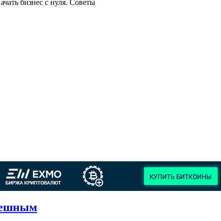
спешным