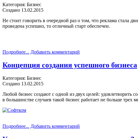
Категория: Бизнес
Создано 13.02.2015
Не стоит говорить в очередной раз о том, что реклама стала дв
проведена успешно, то отличный старт обеспечен.
Подробнее...
Добавить комментарий
Концепция создания успешного бизнеса
Категория: Бизнес
Создано 13.02.2015
Любой бизнес создают с одной из двух целей: удовлетворить с
в большинстве случаев такой бизнес работает не больше трех м
Подробнее...
Добавить комментарий