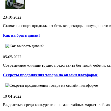
23-10-2022
Ставки на спорт продолжают бить все рекорды популярности в 
Как выбрать диван?
05-05-2022
Современное жилище трудно представить без такой мебели, как 
Секреты продвижения товара на онлайн платформе
10-04-2022
Выделиться среди конкурентов на масштабных маркетплейсах н